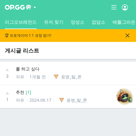
리그오브레전드
유저 찾기
양성소
잡담소
배틀그라운
🏆 프로게이머 1:1 코칭 받기!
게시글 리스트
롤 하고 싶다
3
자유
1개월 전
용병_탈_론
추천
[
1
]
1
자유
2024.06.17
용병_탈_론