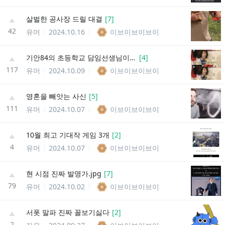
살벌한 공사장 드릴 대결
[
7
]
42
유머
2024.10.16
이브이브이브이
기안84의 초등학교 담임선생님이 기안84에게 해주고 싶은 말
[
4
]
117
유머
2024.10.09
이브이브이브이
영혼을 빼앗는 사신
[
5
]
111
유머
2024.10.07
이브이브이브이
10월 최고 기대작 게임 3개
[
2
]
4
유머
2024.10.07
이브이브이브이
현 시점 진짜 발명가.jpg
[
7
]
79
유머
2024.10.02
이브이브이브이
서폿 말파 진짜 꼴보기싫다
[
2
]
2