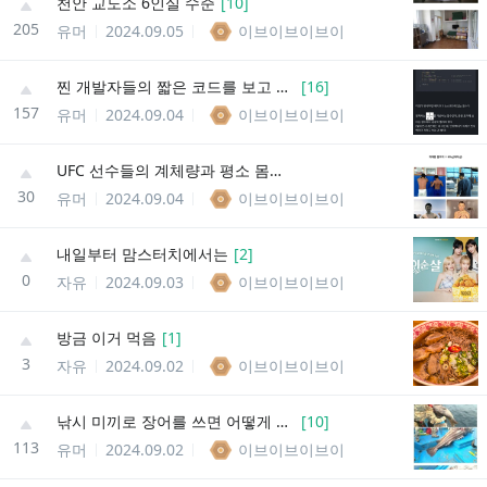
천안 교도소 6인실 수준
[
10
]
205
유머
2024.09.05
이브이브이브이
찐 개발자들의 짧은 코드를 보고 벽 느껴보기
[
16
]
157
유머
2024.09.04
이브이브이브이
UFC 선수들의 계체량과 평소 몸상태 차이
30
유머
2024.09.04
이브이브이브이
내일부터 맘스터치에서는
[
2
]
0
자유
2024.09.03
이브이브이브이
방금 이거 먹음
[
1
]
3
자유
2024.09.02
이브이브이브이
낚시 미끼로 장어를 쓰면 어떻게 될까
[
10
]
113
유머
2024.09.02
이브이브이브이