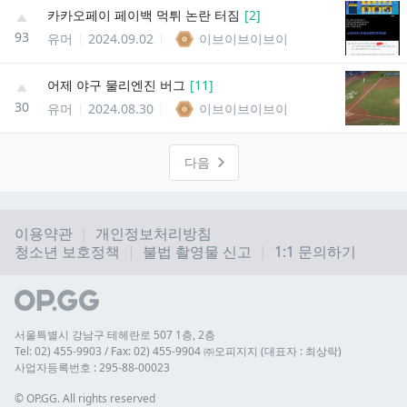
카카오페이 페이백 먹튀 논란 터짐
[
2
]
93
유머
2024.09.02
이브이브이브이
어제 야구 물리엔진 버그
[
11
]
30
유머
2024.08.30
이브이브이브이
다음
이용약관
개인정보처리방침
청소년 보호정책
불법 촬영물 신고
1:1 문의하기
서울특별시 강남구 테헤란로 507 1층, 2층
Tel: 02) 455-9903 / Fax: 02) 455-9904 ㈜오피지지 (대표자 : 최상락)
사업자등록번호 : 295-88-00023
© 
OP.GG. All rights reserved