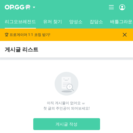
리그오브레전드
유저 찾기
양성소
잡담소
배틀그라운
🏆 프로게이머 1:1 코칭 받기!
게시글 리스트
아직 게시물이 없어요 ㅠ 

첫 글의 주인공이 되어보세요!
게시글 작성