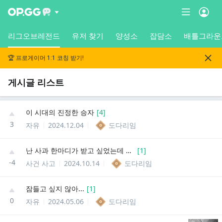
리그오브레전드
유저 찾기
양성소
잡담소
배틀그라운
🏆 프로게이머 1:1 코칭 받기!
게시글 리스트
이 시대의 진정한 승자
[
4
]
3
자유
2024.12.04
도다리임
난 사과 한마디가 받고 싶었는데 이걸 2시간으로 끌어버리는 유튜버가 있다?
[
1
]
-4
사건 사고
2024.10.14
도다리임
잠들고 싶지 않아...
[
1
]
0
자유
2024.05.06
도다리임