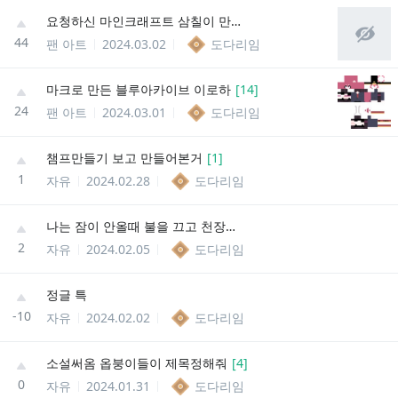
요청하신 마인크래프트 삼칠이 만드는중...
44
팬 아트
2024.03.02
도다리임
마크로 만든 블루아카이브 이로하
[
14
]
24
팬 아트
2024.03.01
도다리임
챔프만들기 보고 만들어본거
[
1
]
1
자유
2024.02.28
도다리임
나는 잠이 안올때 불을 끄고 천장을 본다
2
자유
2024.02.05
도다리임
정글 특
-10
자유
2024.02.02
도다리임
소설써옴 옵붕이들이 제목정해줘
[
4
]
0
자유
2024.01.31
도다리임