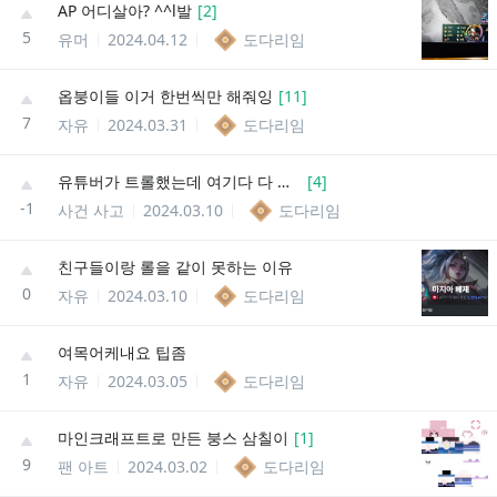
AP 어디살아? ^^l발
[
2
]
5
유머
2024.04.12
도다리임
옵붕이들 이거 한번씩만 해줘잉
[
11
]
7
자유
2024.03.31
도다리임
유튜버가 트롤했는데 여기다 다 까고 박제시켜도 되나?
[
4
]
-1
사건 사고
2024.03.10
도다리임
친구들이랑 롤을 같이 못하는 이유
0
자유
2024.03.10
도다리임
여목어케내요 팁좀
1
자유
2024.03.05
도다리임
마인크래프트로 만든 붕스 삼칠이
[
1
]
9
팬 아트
2024.03.02
도다리임