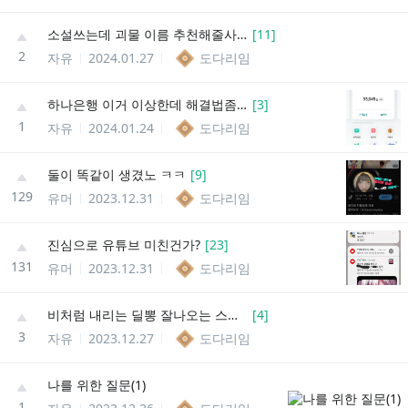
소설쓰는데 괴물 이름 추천해줄사람?
[
11
]
2
자유
2024.01.27
도다리임
하나은행 이거 이상한데 해결법좀 알려주세요...
[
3
]
1
자유
2024.01.24
도다리임
둘이 똑같이 생겼노 ㅋㅋ
[
9
]
129
유머
2023.12.31
도다리임
진심으로 유튜브 미친건가?
[
23
]
131
유머
2023.12.31
도다리임
비처럼 내리는 딜뽕 잘나오는 스킬 있나
[
4
]
3
자유
2023.12.27
도다리임
나를 위한 질문(1)
1