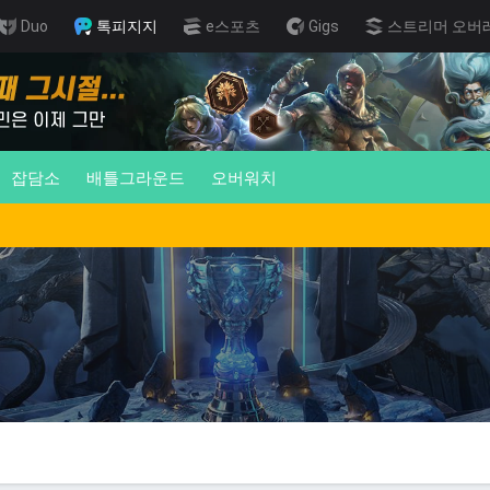
Duo
톡피지지
e스포츠
Gigs
스트리머 오버
잡담소
배틀그라운드
오버워치