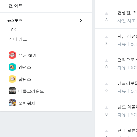
팬 아트
컨셉질, 
8
사건 사고
e스포츠
LCK
지금 레전
기타 리그
2
자유
5
유저 찾기
갠적으로 
0
양성소
자유
5
잡담소
정글러분들.
0
배틀그라운드
자유
5
오버워치
넘모 억울
0
자유
5
근데 오른