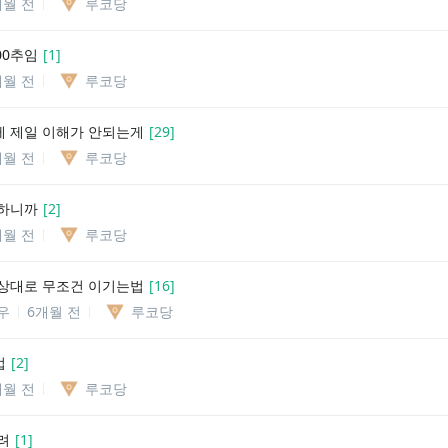
개월 전
루코당
00추임
[
1
]
개월 전
루코당
 제일 이해가 안되는게
[
29
]
개월 전
루코당
하니까
[
2
]
개월 전
루코당
상대로 무조건 이기는법
[
16
]
우
6개월 전
루코당
법
[
2
]
개월 전
루코당
려
[
1
]