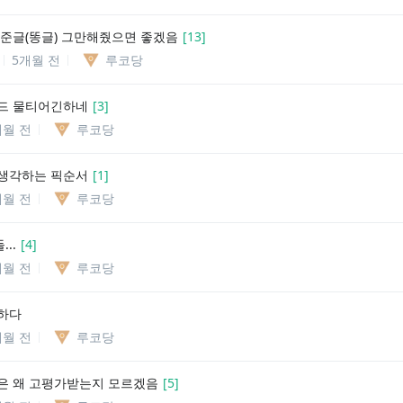
꾸준글(똥글) 그만해줬으면 좋겠음
[
13
]
5개월 전
루코당
드 물티어긴하네
[
3
]
개월 전
루코당
생각하는 픽순서
[
1
]
개월 전
루코당
..
[
4
]
개월 전
루코당
하다
개월 전
루코당
은 왜 고평가받는지 모르겠음
[
5
]