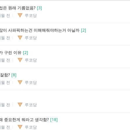
컵은 원래 기름없음?
[
3
]
개월 전
루코당
탑이 사파픽하는건 이해해줘야하는거 아닐까
[
2
]
개월 전
루코당
가 구린 이유
[
2
]
개월 전
루코당
 잘함?
[
8
]
개월 전
루코당
개월 전
루코당
때 중요한게 뭐라고 생각함?
[
18
]
개월 전
루코당