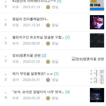
42승인데 서버왜터지냐고~~!!
[
5
]
3
자유
2023.01.14
원딜
원딜의 진리를깨닳앗다..
0
자유
2021.12.26
원딜
챌린저구간 듀오하실 정글분 구합니다.
[
1
]
3
유머
2020.08.05
원딜
정보)영혼의꽃 관련
[
2
]
7
자유
2020.07.23
원딜
제가 무엇을 잘못햇죠? ㅠㅠ
[
1
]
2
유머
2020.05.31
원딜
"보석. 보석은 정말이지 너무 멋져요. 정말로, 정말로, 정말 멋지죠."
[
4
]
4
자유
2020.05.29
원딜