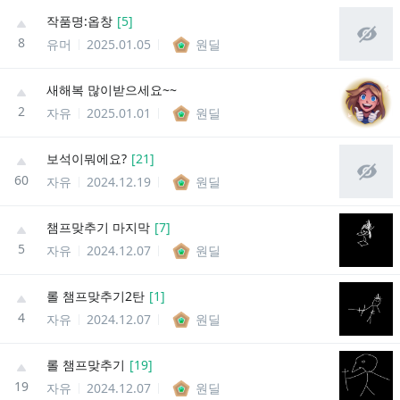
작품명:옵창
[
5
]
8
유머
2025.01.05
원딜
새해복 많이받으세요~~
2
자유
2025.01.01
원딜
보석이뭐에요?
[
21
]
60
자유
2024.12.19
원딜
챔프맞추기 마지막
[
7
]
5
자유
2024.12.07
원딜
롤 챔프맞추기2탄
[
1
]
4
자유
2024.12.07
원딜
롤 챔프맞추기
[
19
]
19
자유
2024.12.07
원딜