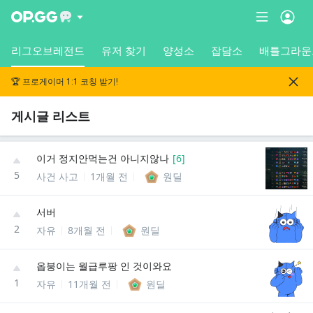
리그오브레전드
유저 찾기
양성소
잡담소
배틀그라운
🏆 프로게이머 1:1 코칭 받기!
게시글 리스트
이거 정지안먹는건 아니지않나
[
6
]
5
사건 사고
1개월 전
원딜
서버
2
자유
8개월 전
원딜
옵붕이는 월급루팡 인 것이와요
1
자유
11개월 전
원딜