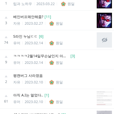
1
팁과 노하우
2023.03.22
원딜
베인버프왜안해줌?
[
11
]
3
자유
2023.02.27
원딜
S라인 누님ㄷㄷ
[
6
]
74
유머
2023.02.14
원딜
ㅋㅋㅋㅋ2월14일무슨날인지 아냐?ㅋㅋ
[
3
]
9
유머
2023.02.14
원딜
평캔버그 사라졌음
2
자유
2023.02.10
원딜
아직 A.I는 멀었다..
[
1
]
61
유머
2023.02.10
원딜