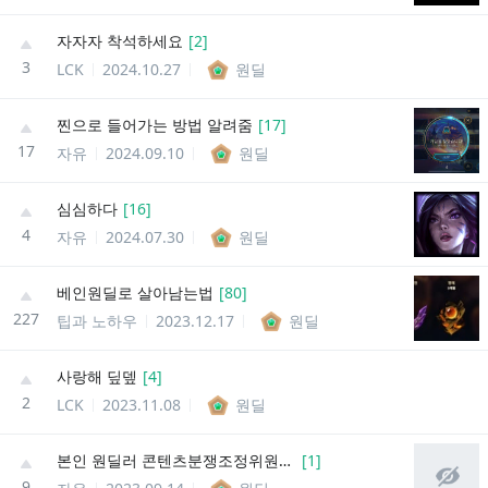
자자자 착석하세요
[
2
]
3
LCK
2024.10.27
원딜
찐으로 들어가는 방법 알려줌
[
17
]
17
자유
2024.09.10
원딜
심심하다
[
16
]
4
자유
2024.07.30
원딜
베인원딜로 살아남는법
[
80
]
227
팁과 노하우
2023.12.17
원딜
사랑해 딮뎊
[
4
]
2
LCK
2023.11.08
원딜
본인 원딜러 콘텐츠분쟁조정위원회에 신고넣고옴
[
1
]
9