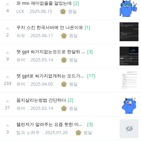
와 msi 재미없을줄 알았는데
[
2
]
4
LCK
2025.06.15
원딜
우지 스킨 한국서버에 안 나온이유
[
1
]
2
자유
2025.06.11
원딜
챗 gpt 싸가지없는모드로 한달뒤 원딜 마스터를찍어 칭찬해달라고 부탁해봤다.
[
3
]
9
유머
2025.05.14
원딜
챗 gpt로 싸가지없게하는 모드가있어서 원딜로 티어 올리는방법을 검색해봤다.
[
17
]
233
유머
2025.04.05
원딜
옵지살리는방법 간단하다
[
2
]
21
유머
2025.02.14
원딜
챌린저가 알려주는 요즘 핫한 미드 챔프 3선발!
[
3
]
3
팁과 노하우
2025.01.20
원딜