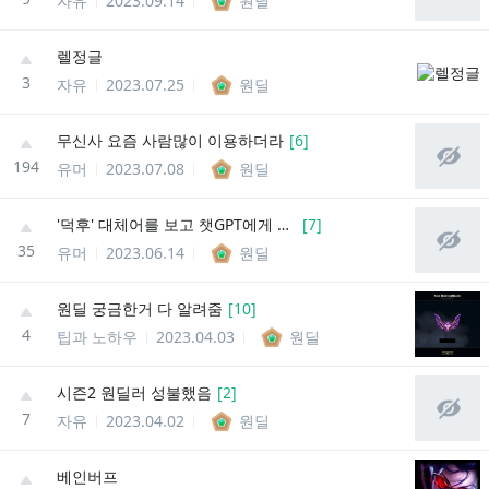
자유
2023.09.14
원딜
렐정글
3
자유
2023.07.25
원딜
무신사 요즘 사람많이 이용하더라
[
6
]
194
유머
2023.07.08
원딜
'덕후' 대체어를 보고 챗GPT에게 물어봤다.
[
7
]
35
유머
2023.06.14
원딜
원딜 궁금한거 다 알려줌
[
10
]
4
팁과 노하우
2023.04.03
원딜
시즌2 원딜러 성불했음
[
2
]
7
자유
2023.04.02
원딜
베인버프