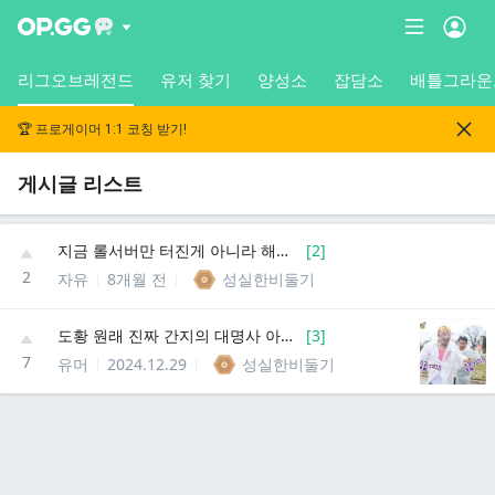
리그오브레전드
유저 찾기
양성소
잡담소
배틀그라운
🏆 프로게이머 1:1 코칭 받기!
게시글 리스트
지금 롤서버만 터진게 아니라 해외 커뮤도 다 접속안되는데
[
2
]
2
자유
8개월 전
성실한비둘기
도황 원래 진짜 간지의 대명사 아니였냐
[
3
]
7
유머
2024.12.29
성실한비둘기