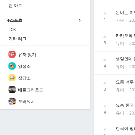
팬 아트
돈버는 
1
자유
20
e스포츠
LCK
카카오톡 
기타 리그
5
유머
20
유저 찾기
생일인데 
4
양성소
유머
20
잡담소
요즘 너무 
3
배틀그라운드
유머
20
오버워치
요즘 한국
9
유머
20
한국이 망