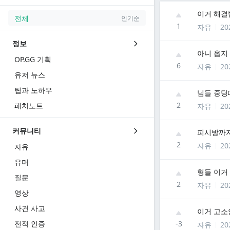
이거 해결법
전체
인기순
1
자유
20
정보
아니 옵지
OP.GG 기획
6
자유
20
유저 뉴스
팁과 노하우
님들 중딩
2
패치노트
자유
20
커뮤니티
피시방까지
2
자유
20
자유
유머
형들 이거
질문
2
자유
20
영상
사건 사고
이거 고소
전적 인증
-3
자유
20