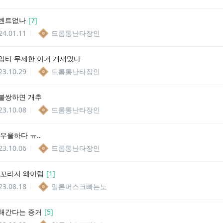
이벤트없나
[
7
]
24.01.11
드롬통난타장인
임티 무제한 이거 개재밌다
23.10.29
드롬통난타장인
불쌍하면 개추
23.10.08
드롬통난타장인
우울하다 ㅠ..
23.10.06
드롬통난타장인
 꼬라지 왜이럼
[
1
]
23.08.18
일론머스크빠는노
해간다는 증거
[
5
]