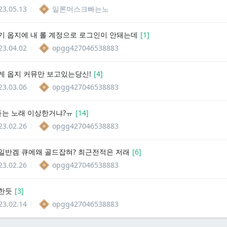
23.05.13
일론머스크빠는노
기 옵지에 내 롤 계정으로 로그인이 안돼는데
[
1
]
23.04.02
opgg427046538883
게 옵지 커뮤만 보고있는당신!
[
4
]
23.03.06
opgg427046538883
듣는 노래 이상한거냐?ㅠ
[
14
]
23.02.26
opgg427046538883
일반겜 큐에왜 골드잡혀? 최근전적은 저래
[
6
]
23.02.26
opgg427046538883
한듯
[
3
]
23.02.14
opgg427046538883