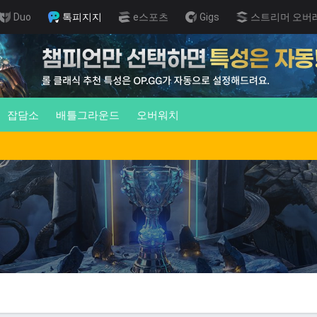
Duo
톡피지지
e스포츠
Gigs
스트리머 오버
잡담소
배틀그라운드
오버워치