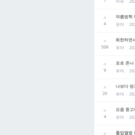
1
자유
20
여름방학 
4
유머
20
희한하면서
508
유머
20
포로 존나
9
유머
20
나보다 덩
20
유머
20
요즘 중고
4
유머
20
졸업앨범 