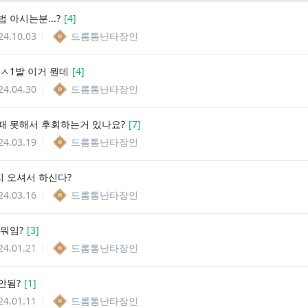
 아시는분...?
[
4
]
24.10.03
드롬통난타장인
 ㅅ1발 이거 뭔데
[
4
]
24.04.30
드롬통난타장인
때 못해서 후회하는거 있나요?
[
7
]
24.03.19
드롬통난타장인
 오셔서 하신다?
24.03.16
드롬통난타장인
 뭐임?
[
3
]
24.01.21
드롬통난타장인
안됨?
[
1
]
24.01.11
드롬통난타장인