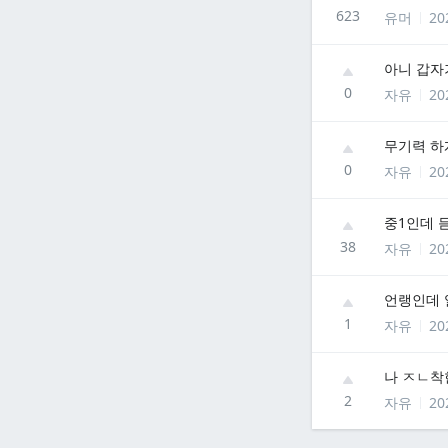
623
유머
20
아니 갑자
0
자유
20
무기력 하
0
자유
20
중1인데 
38
자유
20
언랭인데 
1
자유
20
나 ㅈㄴ착
2
자유
20