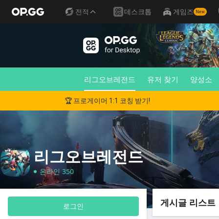
전적
데스크톱
게임즈
New
리그오브레전드
유저 찾기
양성소
🏆 프로게이머 1:1 코칭 받기!
리그오브레전드
온라인 350
게시글 리스트
로그인