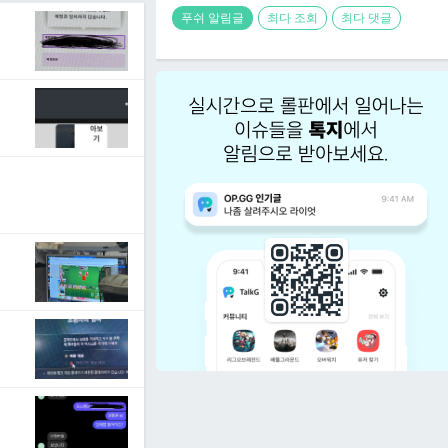
푸쉬 알림글
최다 조회
최다 댓글