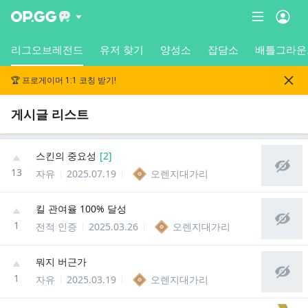
리그오브레전드
유저 찾기
양성소
잡담소
배틀그라운
🏆 프로게이머 1:1 코칭 받기!
게시글 리스트
스킨의 중요성
[
2
]
13
자유
2025.07.19
오렌지대가리
킬 관여율 100% 달성
1
전적 인증
2025.03.26
오렌지대가리
뭐지 버근가
1
자유
2025.03.19
오렌지대가리