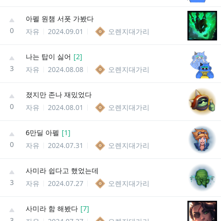
아펠 원챔 서폿 가봤다
0
자유
2024.09.01
오렌지대가리
나는 탑이 싫어
[
2
]
3
자유
2024.08.08
오렌지대가리
졌지만 존나 재밌었다
0
자유
2024.08.01
오렌지대가리
6만딜 아펠
[
1
]
0
자유
2024.07.31
오렌지대가리
사미라 쉽다고 했었는데
3
자유
2024.07.27
오렌지대가리
사미라 함 해봤다
[
7
]
3