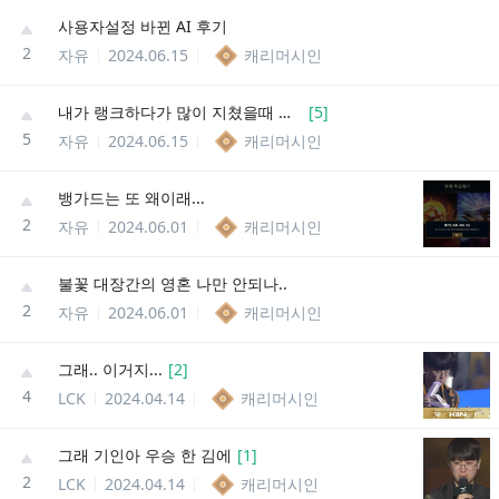
사용자설정 바뀐 AI 후기
2
자유
2024.06.15
캐리머시인
내가 랭크하다가 많이 지쳤을때 하는거
[
5
]
5
자유
2024.06.15
캐리머시인
뱅가드는 또 왜이래...
2
자유
2024.06.01
캐리머시인
불꽃 대장간의 영혼 나만 안되나..
2
자유
2024.06.01
캐리머시인
그래.. 이거지...
[
2
]
4
LCK
2024.04.14
캐리머시인
그래 기인아 우승 한 김에
[
1
]
2
LCK
2024.04.14
캐리머시인