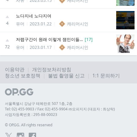
자유
2023.05.15
캐리머시인
노다지네 노다지여
4
유머
2023.01.22
캐리머시인
저랩구간이 원래 이렇게 잼민이들이 많았나
[
17
]
72
유머
2023.01.17
캐리머시인
이용약관
개인정보처리방침
청소년 보호정책
불법 촬영물 신고
1:1 문의하기
서울특별시 강남구 테헤란로 507 1층, 2층
Tel: 02) 455-9903 / Fax: 02) 455-9904 ㈜오피지지 (대표자 : 최상락)
사업자등록번호 : 295-88-00023
© 
OP.GG. All rights reserved