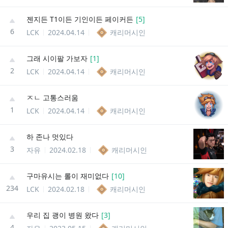
젠지든 T1이든 기인이든 페이커든
[
5
]
6
LCK
2024.04.14
캐리머시인
그래 시이팔 가보자
[
1
]
2
LCK
2024.04.14
캐리머시인
ㅈㄴ 고통스러움
1
LCK
2024.04.14
캐리머시인
하 존나 멋있다
3
자유
2024.02.18
캐리머시인
구마유시는 롤이 재미없다
[
10
]
234
LCK
2024.02.18
캐리머시인
우리 집 괭이 병원 왔다
[
3
]
4