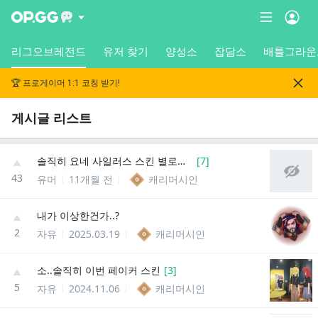
리그오브레전드
유저 찾기
양성소
잡담소
배틀그라운
🏆 프로게이머 1:1 코칭 받기!
게시글 리스트
솔직히 요네 사일러스 스킨 별로임...
[
7
]
43
유머
11개월 전
캐리머시인
내가 이상한건가..?
2
자유
2025.03.19
캐리머시인
소..솔직히 이번 페이커 스킨
[
3
]
5
자유
2024.11.06
캐리머시인