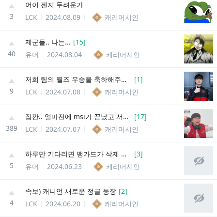
어이 젠지 두려운가
3
LCK
2024.08.09
캐리머시인
제군들.. 나는...
[
15
]
40
유머
2024.08.04
캐리머시인
저희 팀의 월즈 우승을 축하해주셔서 감사합니다
[
1
]
9
LCK
2024.07.08
캐리머시인
잠깐.. 얼마전에 msi가 끝났고 서머를 했으니까...
[
17
]
389
LCK
2024.07.07
캐리머시인
하루만 기다리면 뱅가드가 삭제 된대요!
[
3
]
5
유머
2024.06.23
캐리머시인
속보) 캐니언 새로운 정글 등장
[
2
]
4
LCK
2024.06.20
캐리머시인