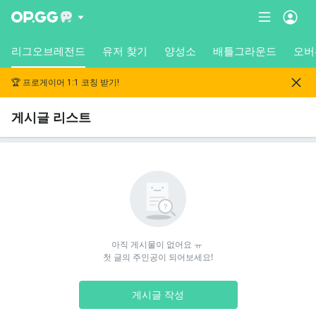
리그오브레전드
유저 찾기
양성소
배틀그라운드
오버
🏆 프로게이머 1:1 코칭 받기!
게시글 리스트
아직 게시물이 없어요 ㅠ 

첫 글의 주인공이 되어보세요!
게시글 작성