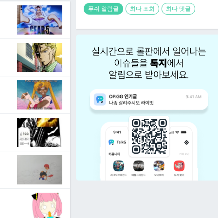
푸쉬 알림글
최다 조회
최다 댓글