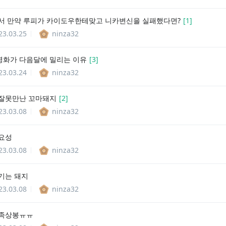
서 만약 루피가 카이도우한테맞고 니카변신을 실패했다면?
[
1
]
23.03.25
ninza32
화가 다음달에 밀리는 이유
[
3
]
23.03.24
ninza32
잘못만난 꼬마돼지
[
2
]
23.03.08
ninza32
요성
23.03.08
ninza32
기는 돼지
23.03.08
ninza32
가족상봉ㅠㅠ