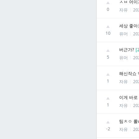
ㅅㅂ 어이
0
자유
20
세상 좋아
10
유머
20
버근가?
[
5
유머
20
해신작쇼 
1
자유
20
이게 바로
1
자유
20
팀ㅊㅇ 롤v
-2
자유
20