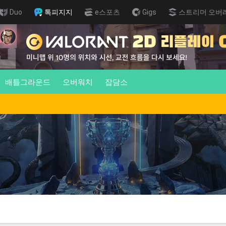
Duo
톡피지지
e스포츠
Gigs
스트리머 오버
배틀그라운드
오버워치
잡담소