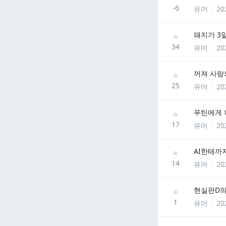
-6
유머
20
돼지가 3
34
유머
20
꺼져 사랑
25
유머
20
푸틴에게 
17
유머
20
AI한테까지
14
유머
20
현실판D의
1
유머
20