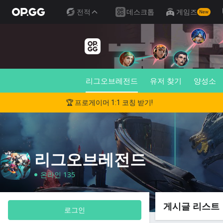
전적
데스크톱
게임즈
New
리그오브레전드
유저 찾기
양성소
🏆 프로게이머 1:1 코칭 받기!
리그오브레전드
온라인 135
게시글 리스트
로그인