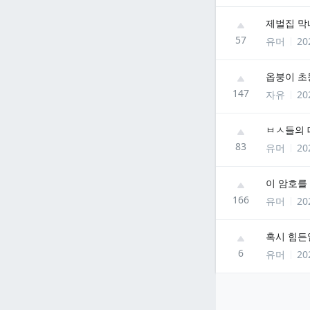
제벌집 막
57
유머
20
옵붕이 초
147
자유
20
ㅂㅅ들의 
83
유머
20
이 암호를
166
유머
20
혹시 힘든
6
유머
20