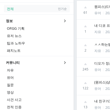
원피스)드디
전체
인기순
61
유머
20
정보
내 디코 
OP.GG 기획
1
자유
20
유저 뉴스
팁과 노하우
ㅅㅅ하는
2
패치노트
자유
20
커뮤니티
디오가 정
245
유머
20
자유
유머
(원피스)샹크스
질문
122
유머
20
영상
사건 사고
내 친구가
전적 인증
13
유머
20