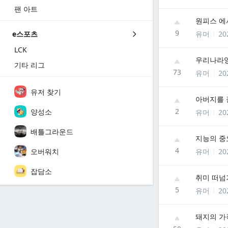
팬 아트
원피스 에
9
유머
20
e스포츠
LCK
우리나라영
기타 리그
73
유머
20
유저 찾기
아버지를 
2
양성소
유머
20
배틀그라운드
지능의 중
4
오버워치
유머
20
잡담소
취미 떠넘
5
유머
20
돼지의 