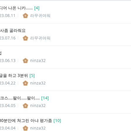
어 나온 니카......
[
4
]
23.08.11
라무귀여워
프사좀 골라줘요
23.07.16
라무귀여워
법
23.06.13
ninza32
글을 하고 3분뒤
[
5
]
23.04.22
ninza32
....팔이.....팔이....
[
14
]
23.04.05
ninza32
30분만에 쳐그린 아냐 평가좀
[
10
]
23.04.04
ninza32