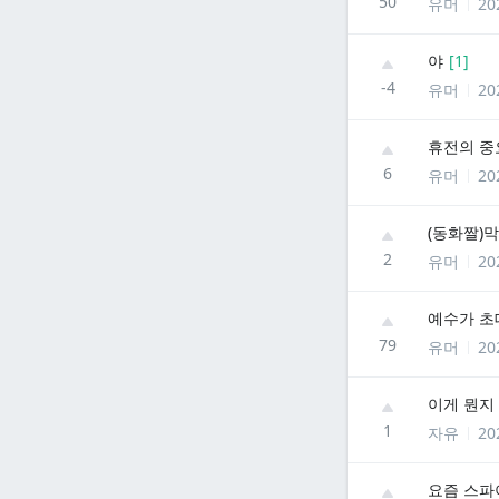
50
유머
20
야
[
1
]
-4
유머
20
휴전의 중
6
유머
20
(동화짤)
2
유머
20
예수가 초
79
유머
20
이게 뭔지
1
자유
20
요즘 스파