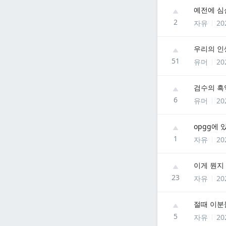
예전에 심
2
자유
20
우리의 인
51
유머
20
검수의 흑
6
유머
20
opgg에
1
자유
20
이게 뭔지
23
자유
20
절때 이분
5
자유
20