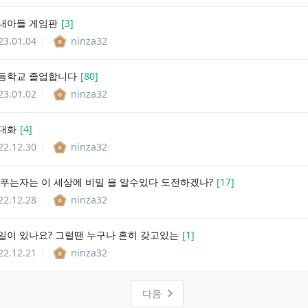
내아들 게임판
[
3
]
23.01.04
ninza32
등학교 졸업합니다
[
80
]
23.01.02
ninza32
대화
[
4
]
22.12.30
ninza32
 푸는자는 이 세상에 비밀 을 알수있다 도전하겠나?
[
17
]
22.12.28
ninza32
일이 있나요? 그럴땐 누구나 흔히 갖고있는
[
1
]
22.12.21
ninza32
다음