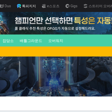
Duo
톡피지지
e스포츠
Gigs
스트리머 오버
잡담소
배틀그라운드
오버워치