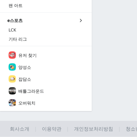
팬 아트
e스포츠
LCK
기타 리그
유저 찾기
양성소
잡담소
배틀그라운드
오버워치
회사소개
이용약관
개인정보처리방침
청소