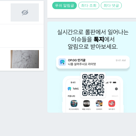
푸쉬 알림글
최다 조회
최다 댓글