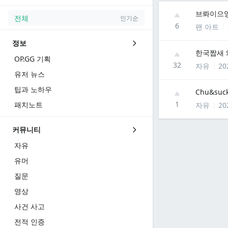
브롸이으
전체
인기순
6
팬 아트
정보
한국짭새 
OP.GG 기획
32
자유
20
유저 뉴스
팁과 노하우
Chu&suck
1
패치노트
자유
20
커뮤니티
자유
유머
질문
영상
사건 사고
전적 인증