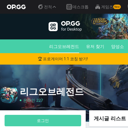
전적
데스크톱
게임즈
New
리그오브레전드
유저 찾기
양성소
🏆 프로게이머 1:1 코칭 받기!
리그오브레전드
온라인 227
게시글 리스트
로그인