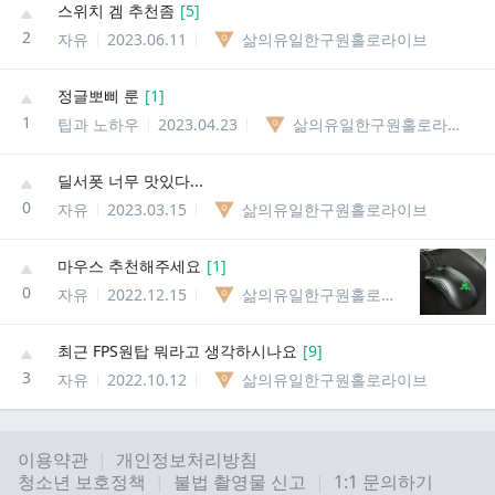
스위치 겜 추천좀
[
5
]
2
자유
2023.06.11
삶의유일한구원홀로라이브
정글뽀삐 룬
[
1
]
1
팁과 노하우
2023.04.23
삶의유일한구원홀로라이브
딜서폿 너무 맛있다...
0
자유
2023.03.15
삶의유일한구원홀로라이브
마우스 추천해주세요
[
1
]
0
자유
2022.12.15
삶의유일한구원홀로라이브
최근 FPS원탑 뭐라고 생각하시나요
[
9
]
3
자유
2022.10.12
삶의유일한구원홀로라이브
이용약관
개인정보처리방침
청소년 보호정책
불법 촬영물 신고
1:1 문의하기