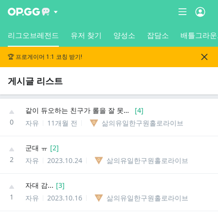
리그오브레전드
유저 찾기
양성소
잡담소
배틀그라운
🏆 프로게이머 1:1 코칭 받기!
게시글 리스트
같이 듀오하는 친구가 롤을 잘 못하면 어느 라인을 가라고 해야할까
[
4
]
0
자유
11개월 전
삶의유일한구원홀로라이브
군대 ㅠ
[
2
]
2
자유
2023.10.24
삶의유일한구원홀로라이브
자대 감...
[
3
]
1
자유
2023.10.16
삶의유일한구원홀로라이브