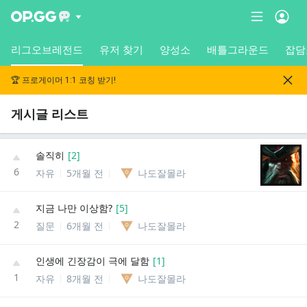
리그오브레전드
유저 찾기
양성소
배틀그라운드
잡담
🏆 프로게이머 1:1 코칭 받기!
게시글 리스트
솔직히
[
2
]
6
자유
5개월 전
나도잘몰라
지금 나만 이상함?
[
5
]
2
질문
6개월 전
나도잘몰라
인생에 긴장감이 극에 달함
[
1
]
1
자유
8개월 전
나도잘몰라