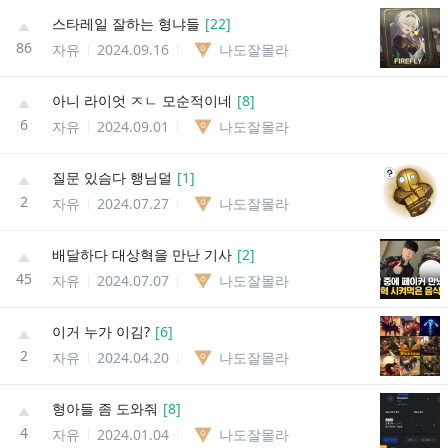
스타레일 잘하는 형냐들
[
22
]
86
자유
2024.09.16
나도잘몰라
아니 라이엇 ㅈㄴ 모순적이네
[
8
]
6
자유
2024.09.01
나도잘몰라
질문 있슴다 행님덜
[
1
]
2
자유
2024.07.27
나도잘몰라
배달하다 대상혁을 만난 기사
[
2
]
45
자유
2024.07.07
나도잘몰라
이거 누가 이김?
[
6
]
2
자유
2024.04.20
나도잘몰라
형아들 좀 도와줘
[
8
]
4
자유
2024.01.04
나도잘몰라