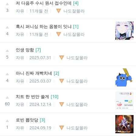
저 다음주 수시 원서 접수인데
[
4
]
3
자유
11개월 전
나도잘몰라
혹시 퍼니싱 하는 옵붕이 잇냐
[
1
]
4
자유
11개월 전
나도잘몰라
인생 망함
[
7
]
5
자유
2025.07.31
나도잘몰라
아니 진짜 개빡치네
[
2
]
4
자유
2025.03.07
나도잘몰라
치트 한 번만 쓸게
[
10
]
60
자유
2024.12.14
나도잘몰라
로빈 뽑앗당
[
3
]
1
자유
2024.09.19
나도잘몰라