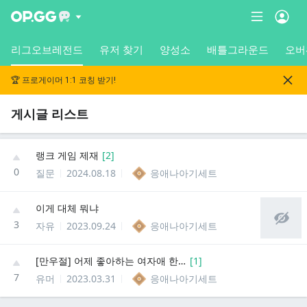
리그오브레전드
유저 찾기
양성소
배틀그라운드
오버
🏆 프로게이머 1:1 코칭 받기!
게시글 리스트
랭크 게임 제재
[
2
]
0
질문
2024.08.18
응애나아기세트
이게 대체 뭐냐
3
자유
2023.09.24
응애나아기세트
[만우절] 어제 좋아하는 여자애 한테 고백했다
[
1
]
7
유머
2023.03.31
응애나아기세트