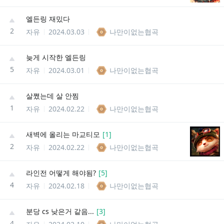
엘든링 재밌다
2
자유
2024.03.03
나만이없는협곡
늦게 시작한 엘든링
5
자유
2024.03.01
나만이없는협곡
살쪘는데 살 안찜
1
자유
2024.02.22
나만이없는협곡
새벽에 올리는 마교티모
[
1
]
2
자유
2024.02.22
나만이없는협곡
라인전 어떻게 해야됨?
[
5
]
4
자유
2024.02.18
나만이없는협곡
분당 cs 낮은거 같음...
[
3
]
4