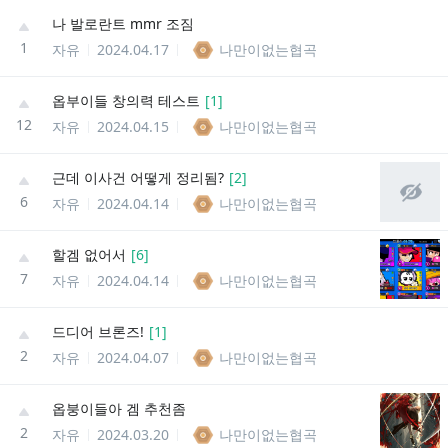
나 발로란트 mmr 조짐
1
자유
2024.04.17
나만이없는협곡
옵부이들 창의력 테스트
[
1
]
12
자유
2024.04.15
나만이없는협곡
근데 이사건 어떻게 정리됨?
[
2
]
6
자유
2024.04.14
나만이없는협곡
할겜 없어서
[
6
]
7
자유
2024.04.14
나만이없는협곡
드디어 브론즈!
[
1
]
2
자유
2024.04.07
나만이없는협곡
옵붕이들아 겜 추천좀
2
자유
2024.03.20
나만이없는협곡