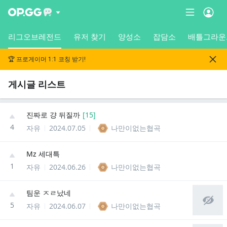
리그오브레전드
유저 찾기
양성소
잡담소
배틀그라운
🏆 프로게이머 1:1 코칭 받기!
게시글 리스트
진짜로 걍 뒤질까
[
15
]
4
자유
2024.07.05
나만이없는협곡
Mz 세대특
1
자유
2024.06.26
나만이없는협곡
팀운 ㅈㄹ났네
5
자유
2024.06.07
나만이없는협곡