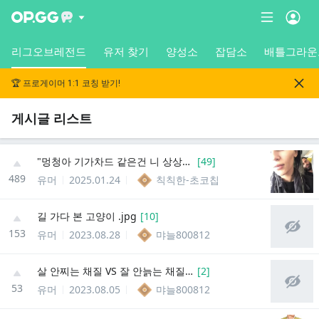
리그오브레전드
유저 찾기
양성소
잡담소
배틀그라운
🏆 프로게이머 1:1 코칭 받기!
게시글 리스트
"멍청아 기가차드 같은건 니 상상속 인물일 뿐......."
[
49
]
489
유머
2025.01.24
칙칙한-초코칩
길 가다 본 고양이 .jpg
[
10
]
153
유머
2023.08.28
먀늘800812
살 안찌는 채질 VS 잘 안늙는 채질 .jpg
[
2
]
53
유머
2023.08.05
먀늘800812