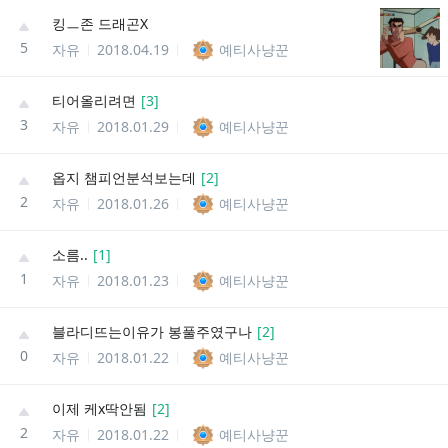
킹ㅡ존 드래곤X
5
자유
2018.04.19
예티사냥꾼
티어올리려면
[
3
]
3
자유
2018.01.29
예티사냥꾼
옵지 챔피언분석보는데
[
2
]
2
자유
2018.01.26
예티사냥꾼
소름..
[
1
]
1
자유
2018.01.23
예티사냥꾼
블라디뜨는이유가 봉풀주였구나
[
2
]
0
자유
2018.01.22
예티사냥꾼
이제 케x딱안됨
[
2
]
2
자유
2018.01.22
예티사냥꾼