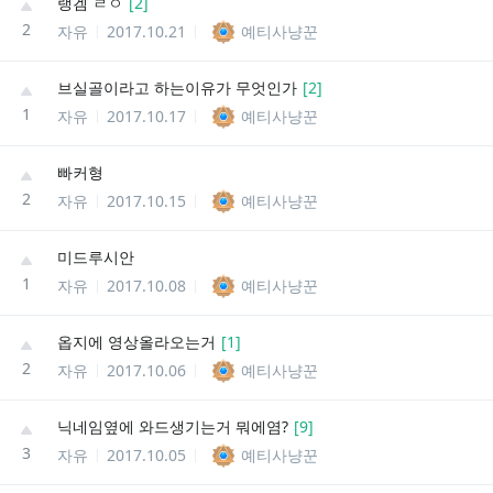
랭겜 ㄹㅇ
[
2
]
2
자유
2017.10.21
예티사냥꾼
브실골이라고 하는이유가 무엇인가
[
2
]
1
자유
2017.10.17
예티사냥꾼
빠커형
2
자유
2017.10.15
예티사냥꾼
미드루시안
1
자유
2017.10.08
예티사냥꾼
옵지에 영상올라오는거
[
1
]
2
자유
2017.10.06
예티사냥꾼
닉네임옆에 와드생기는거 뭐에염?
[
9
]
3
자유
2017.10.05
예티사냥꾼