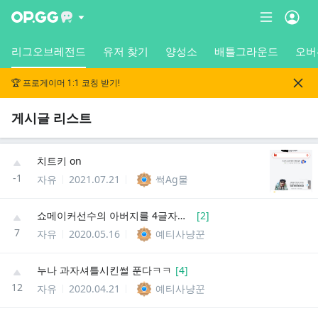
리그오브레전드
유저 찾기
양성소
배틀그라운드
오버
🏆 프로게이머 1:1 코칭 받기!
게시글 리스트
치트키 on
-1
자유
2021.07.21
썩Ag물
쇼메이커선수의 아버지를 4글자로하면?
[
2
]
7
자유
2020.05.16
예티사냥꾼
누나 과자셔틀시킨썰 푼다ㅋㅋ
[
4
]
12
자유
2020.04.21
예티사냥꾼