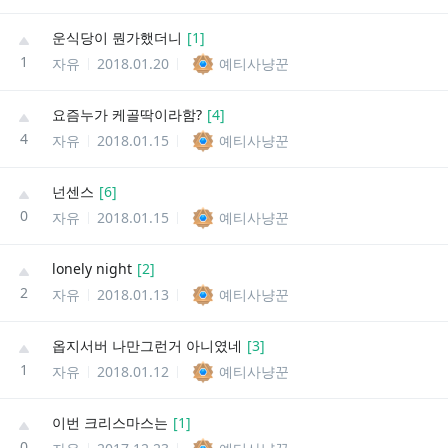
운식당이 뭔가했더니
[
1
]
1
자유
2018.01.20
예티사냥꾼
요즘누가 케골딱이라함?
[
4
]
4
자유
2018.01.15
예티사냥꾼
넌센스
[
6
]
0
자유
2018.01.15
예티사냥꾼
lonely night
[
2
]
2
자유
2018.01.13
예티사냥꾼
옵지서버 나만그런거 아니였네
[
3
]
1
자유
2018.01.12
예티사냥꾼
이번 크리스마스는
[
1
]
0