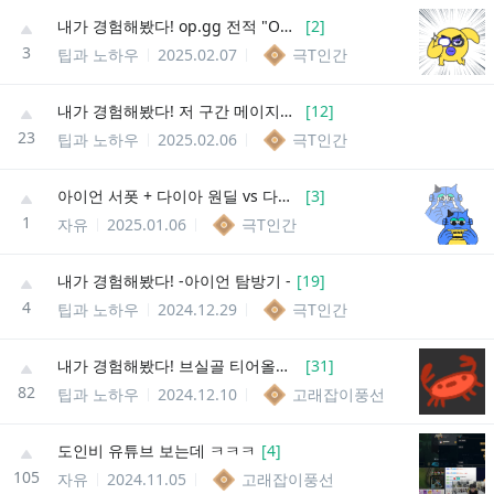
내가 경험해봤다! op.gg 전적 "OP스코어"의 관하여
[
2
]
3
팁과 노하우
2025.02.07
극T인간
내가 경험해봤다! 저 구간 메이지들 특징.(미드 탑 메이지로 티어 올리고 싶은사람은 보면 좋음)
[
12
]
23
팁과 노하우
2025.02.06
극T인간
아이언 서폿 + 다이아 원딜 vs 다이아 서폿 + 아이언 원딜
[
3
]
1
자유
2025.01.06
극T인간
내가 경험해봤다! -아이언 탐방기 -
[
19
]
4
팁과 노하우
2024.12.29
극T인간
내가 경험해봤다! 브실골 티어올리는 방법 (저티어의 문제점)
[
31
]
82
팁과 노하우
2024.12.10
고래잡이풍선
도인비 유튜브 보는데 ㅋㅋㅋ
[
4
]
105
자유
2024.11.05
고래잡이풍선