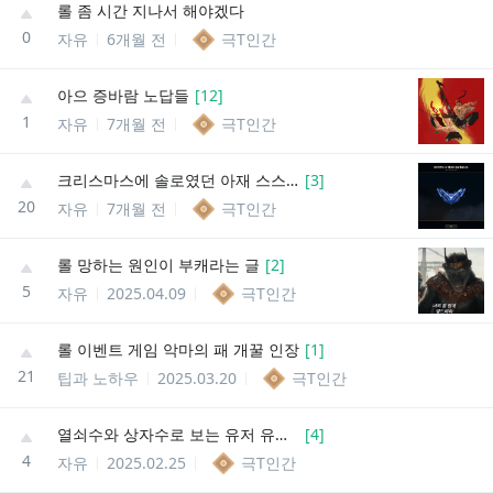
롤 좀 시간 지나서 해야겠다
0
자유
6개월 전
극T인간
아으 증바람 노답들
[
12
]
1
자유
7개월 전
극T인간
크리스마스에 솔로였던 아재 스스로에게 준 선물
[
3
]
20
자유
7개월 전
극T인간
롤 망하는 원인이 부캐라는 글
[
2
]
5
자유
2025.04.09
극T인간
롤 이벤트 게임 악마의 패 개꿀 인장
[
1
]
21
팁과 노하우
2025.03.20
극T인간
열쇠수와 상자수로 보는 유저 유형 (모든 경우의 수 포함)
[
4
]
4
자유
2025.02.25
극T인간