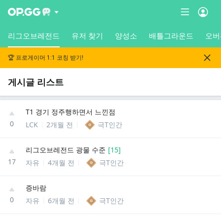
리그오브레전드
유저 찾기
양성소
배틀그라운드
오버
🏆 프로게이머 1:1 코칭 받기!
게시글 리스트
T1 경기 정주행하면서 느낀점
0
LCK
2개월 전
극T인간
리그오브레전드 광물 수준
[
15
]
17
자유
4개월 전
극T인간
증바람
0
자유
6개월 전
극T인간