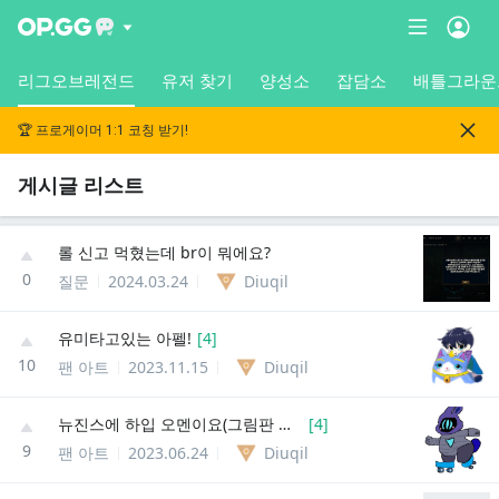
리그오브레전드
유저 찾기
양성소
잡담소
배틀그라운
🏆 프로게이머 1:1 코칭 받기!
게시글 리스트
롤 신고 먹혔는데 br이 뭐에요?
0
질문
2024.03.24
Diuqil
유미타고있는 아펠!
[
4
]
10
팬 아트
2023.11.15
Diuqil
뉴진스에 하입 오멘이요(그림판 저퀄주의)
[
4
]
9
팬 아트
2023.06.24
Diuqil