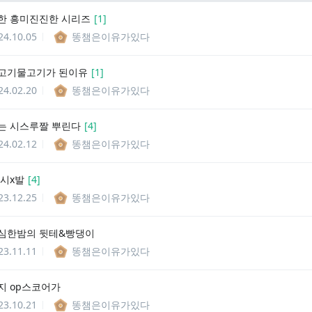
한 흥미진진한 시리즈
[
1
]
24.10.05
똥챔은이유가있다
고기물고기가 된이유
[
1
]
24.02.20
똥챔은이유가있다
는 시스루짤 뿌린다
[
4
]
24.02.12
똥챔은이유가있다
 시x발
[
4
]
23.12.25
똥챔은이유가있다
야?심한밤의 뒷테&빵댕이
23.11.11
똥챔은이유가있다
지 op스코어가
23.10.21
똥챔은이유가있다