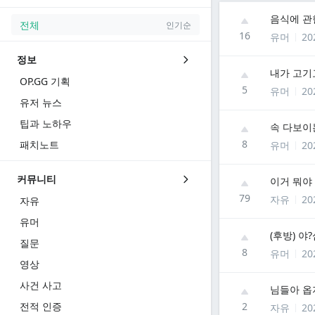
음식에 관
전체
인기순
16
유머
20
정보
내가 고기
OP.GG 기획
5
유머
20
유저 뉴스
팁과 노하우
속 다보이
8
패치노트
유머
20
커뮤니티
이거 뭐야
79
자유
20
자유
유머
(후방) 
질문
8
유머
20
영상
사건 사고
님들아 옵
전적 인증
2
자유
20