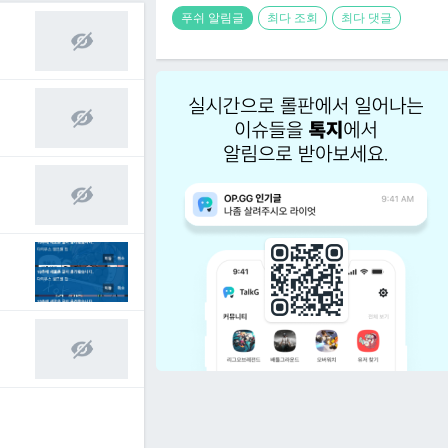
푸쉬 알림글
최다 조회
최다 댓글