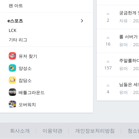
팬 아트
궁금한게 
2
자유
20
e스포츠
LCK
롤 서버가
기타 리그
16
유머
20
유저 찾기
주말롤하다
157
양성소
유머
20
잡담소
님들은 세
4
배틀그라운드
유머
20
오버워치
회사소개
이용약관
개인정보처리방침
청소