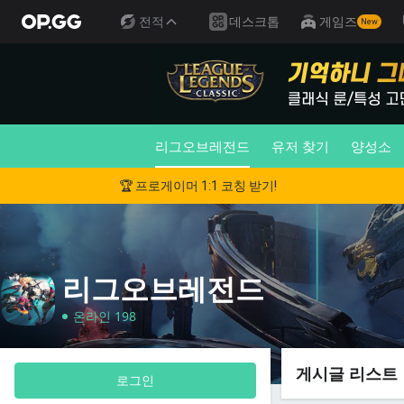
전적
데스크톱
게임즈
New
리그오브레전드
유저 찾기
양성소
🏆 프로게이머 1:1 코칭 받기!
리그오브레전드
온라인 198
게시글 리스트
로그인