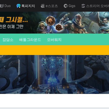
Duo
톡피지지
e스포츠
Gigs
스트리머 오버
잡담소
배틀그라운드
오버워치