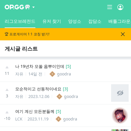
리그오브레전드
유저 찾기
양성소
잡담소
배틀그라운
🏆 프로게이머 1:1 코칭 받기!
게시글 리스트
나 19년차 모쏠 옵뿌이인데
[
5
]
11
자유
14일 전
goodra
모순적이고 선동적이네요
[
3
]
3
자유
2023.12.06
goodra
여기 계신 모든분들께
[
5
]
-10
LCK
2023.11.19
goodra