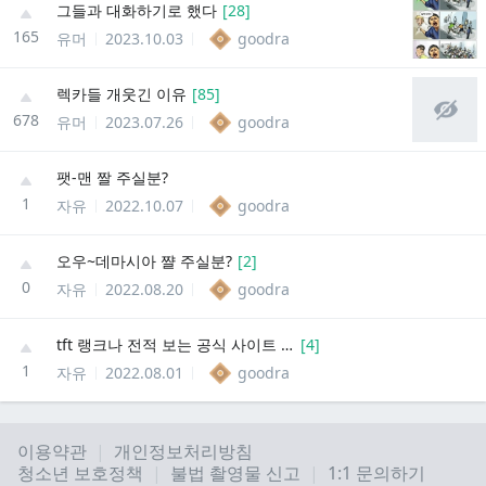
그들과 대화하기로 했다
[
28
]
165
유머
2023.10.03
goodra
렉카들 개웃긴 이유
[
85
]
678
유머
2023.07.26
goodra
팻-맨 짤 주실분?
1
자유
2022.10.07
goodra
오우~데마시아 쨜 주실분?
[
2
]
0
자유
2022.08.20
goodra
tft 랭크나 전적 보는 공식 사이트 알려주세요
[
4
]
1
자유
2022.08.01
goodra
이용약관
개인정보처리방침
청소년 보호정책
불법 촬영물 신고
1:1 문의하기