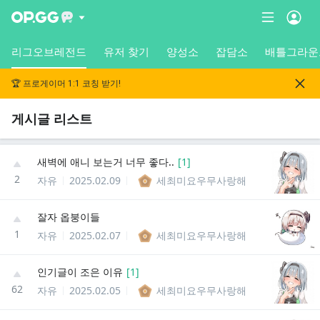
리그오브레전드
유저 찾기
양성소
잡담소
배틀그라운
🏆 프로게이머 1:1 코칭 받기!
게시글 리스트
새벽에 애니 보는거 너무 좋다..
[
1
]
2
자유
2025.02.09
세최미요우무사랑해
잘자 옵붕이들
1
자유
2025.02.07
세최미요우무사랑해
인기글이 조은 이유
[
1
]
62
자유
2025.02.05
세최미요우무사랑해