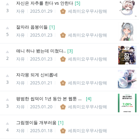
자신은 자추를 한다 vs 안한다
[
5
]
3
자유
2025.01.29
세최미요우무사랑해
잘자라 옵붕이들
[
1
]
5
자유
2025.01.23
세최미요우무사랑해
애니 하나 봤는데 미쳤다..
[
3
]
2
자유
2025.01.23
세최미요우무사랑해
자각몽 되게 신비롭네
3
자유
2025.01.21
세최미요우무사랑해
평범한 씹덕이 1년 동안 본 웹툰 화수.jpg
[
4
]
3
자유
2025.01.20
세최미요우무사랑해
그림쟁이들 개부러움
[
1
]
4
자유
2025.01.18
세최미요우무사랑해