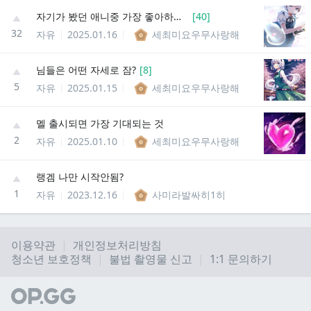
자기가 봤던 애니중 가장 좋아하는 애니 or 장면은 뭐임?
[
40
]
32
자유
2025.01.16
세최미요우무사랑해
님들은 어떤 자세로 잠?
[
8
]
5
자유
2025.01.15
세최미요우무사랑해
멜 출시되면 가장 기대되는 것
2
자유
2025.01.10
세최미요우무사랑해
랭겜 나만 시작안됨?
1
자유
2023.12.16
사미라발싸히1히
이용약관
개인정보처리방침
청소년 보호정책
불법 촬영물 신고
1:1 문의하기