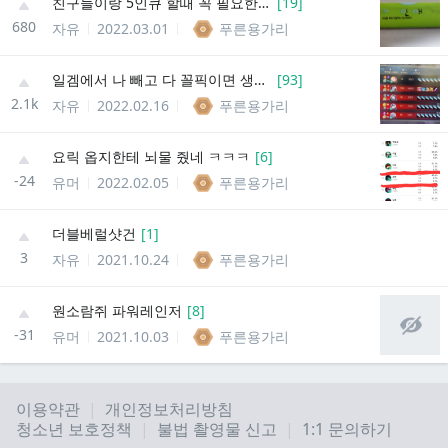
친구들이랑 5인큐 할때 꼭 필요한 껌
[
19
]
680
자유
2022.03.01
푸른용가리
일겜에서 나 빼고 다 꼴픽이면 생기는일
[
93
]
2.1k
자유
2022.02.16
푸른용가리
요릭 옵지한테 뇌물 줬네 ㅋㅋㅋ
[
6
]
-24
유머
2022.02.05
푸른용가리
더블베럴샷건
[
1
]
3
자유
2021.10.24
푸른용가리
원소람쥐 파워레인저
[
8
]
-31
유머
2021.10.03
푸른용가리
이용약관
개인정보처리방침
청소년 보호정책
불법 촬영물 신고
1:1 문의하기