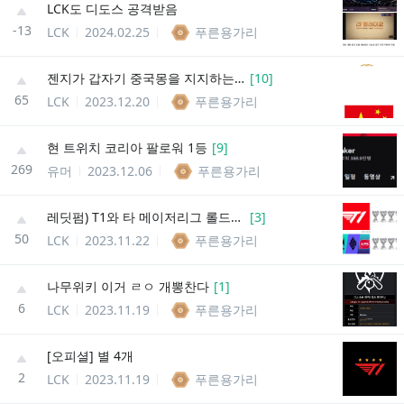
LCK도 디도스 공격받음
-13
LCK
2024.02.25
푸른용가리
젠지가 갑자기 중국몽을 지지하는 이유
[
10
]
65
LCK
2023.12.20
푸른용가리
현 트위치 코리아 팔로워 1등
[
9
]
269
유머
2023.12.06
푸른용가리
레딧펌) T1와 타 메이저리그 롤드컵 개수 비교
[
3
]
50
LCK
2023.11.22
푸른용가리
나무위키 이거 ㄹㅇ 개뽕찬다
[
1
]
6
LCK
2023.11.19
푸른용가리
[오피셜] 별 4개
2
LCK
2023.11.19
푸른용가리