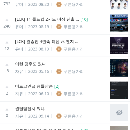
732
유머
2023.08.20
푸른용가리
[LCK] T1 롤드컵 2시드 이상 진출 확정
[
16
]
240
유머
2023.08.19
푸른용가리
[LCK] 결승전 4연속 티원 vs 젠지 확정
12
유머
2023.08.19
푸른용가리
이런 경우도 있나
-8
자유
2023.05.16
푸른용가리
비트코인급 승률상승
[
2
]
2
자유
2022.06.10
푸른용가리
원딜탐켄치 뭐냐
0
자유
2022.05.14
푸른용가리