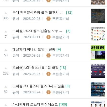
유머
2023.09.28
푸른용가리
국대 전력분석관의 롤판 불후의 명언
[
12
]
396
유머
2023.09.28
푸른용가리
오피셜) 2023 월즈 진출팀 모두 확정
[
3
]
7
유머
2023.09.11
푸른용가리
해설자 대회나간 도인비 근황
[
4
]
53
유머
2023.09.08
푸른용가리
오피셜) LCK 월즈대표 4팀 확정
[
18
]
232
유머
2023.08.26
푸른용가리
오피셜) KT 롤스터 월즈 3시드 진출
[
8
]
52
유머
2023.08.24
푸른용가리
아시안게임 로스터 민심테스트
[
100
]