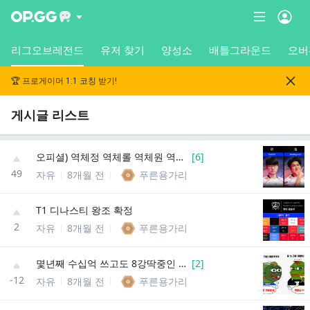
리그오브레전드
유저 찾기
양성소
배틀그라운드
오버
🏆 프로게이머 1:1 코칭 받기!
게시글 리스트
오피셜) 역체정 역체롤 역체원 역체폿 확정
[
6
]
49
자유
8개월 전
푸른용가리
T1 디나스티 왕조 확정
2
자유
8개월 전
푸른용가리
몇년째 수십억 쓰고도 8강딱중인 그팀
[
2
]
-12
자유
8개월 전
푸른용가리