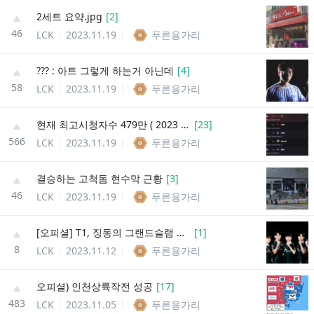
2세트 요약.jpg
[
2
]
46
LCK
2023.11.19
푸른용가리
??? : 아트 그렇게 하는거 아닌데
[
4
]
58
LCK
2023.11.19
푸른용가리
현재 최고시청자수 479만 ( 2023 롤드컵 1위 )
[
23
]
566
LCK
2023.11.19
푸른용가리
결승하는 고척돔 현수막 근황
[
3
]
46
LCK
2023.11.19
푸른용가리
[오피셜] T1, 징동의 그랜드슬램 저지
[
1
]
8
LCK
2023.11.12
푸른용가리
오피셜) 인천상륙작전 성공
[
17
]
483
LCK
2023.11.05
푸른용가리