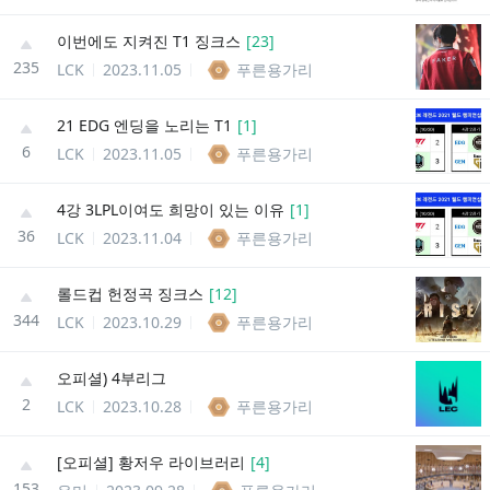
이번에도 지켜진 T1 징크스
[
23
]
235
LCK
2023.11.05
푸른용가리
21 EDG 엔딩을 노리는 T1
[
1
]
6
LCK
2023.11.05
푸른용가리
4강 3LPL이여도 희망이 있는 이유
[
1
]
36
LCK
2023.11.04
푸른용가리
롤드컵 헌정곡 징크스
[
12
]
344
LCK
2023.10.29
푸른용가리
오피셜) 4부리그
2
LCK
2023.10.28
푸른용가리
[오피셜] 황저우 라이브러리
[
4
]
153