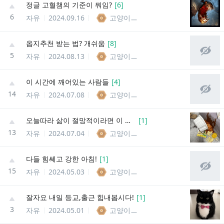
정글 고혈챔의 기준이 뭐임?
[
6
]
6
자유
2024.09.16
고양이ㅡ
옵지추천 받는 법? 개쉬움
[
8
]
5
자유
2024.08.13
고양이ㅡ
이 시간에 깨어있는 사람들
[
4
]
14
자유
2024.07.08
고양이ㅡ
오늘따라 삶이 절망적이라면 이 짤을 기억하자
[
1
]
13
자유
2024.07.04
고양이ㅡ
다들 힘쎄고 강한 아침!
[
1
]
15
자유
2024.05.03
고양이ㅡ
잘자요 내일 등교,출근 힘내봅시다!
[
1
]
3
자유
2024.05.01
고양이ㅡ