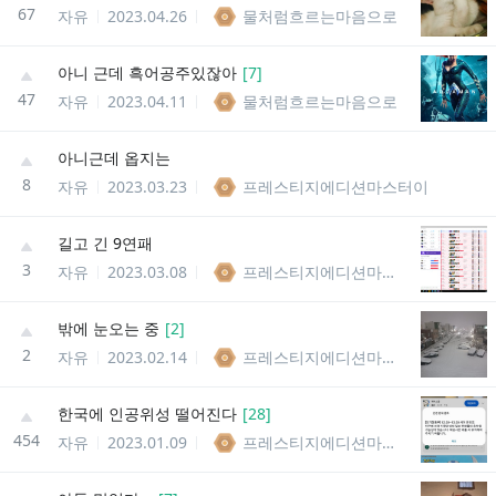
67
자유
2023.04.26
물처럼흐르는마음으로
아니 근데 흑어공주있잖아
[
7
]
47
자유
2023.04.11
물처럼흐르는마음으로
아니근데 옵지는
8
자유
2023.03.23
프레스티지에디션마스터이
길고 긴 9연패
3
자유
2023.03.08
프레스티지에디션마스터이
밖에 눈오는 중
[
2
]
2
자유
2023.02.14
프레스티지에디션마스터이
한국에 인공위성 떨어진다
[
28
]
454
자유
2023.01.09
프레스티지에디션마스터이