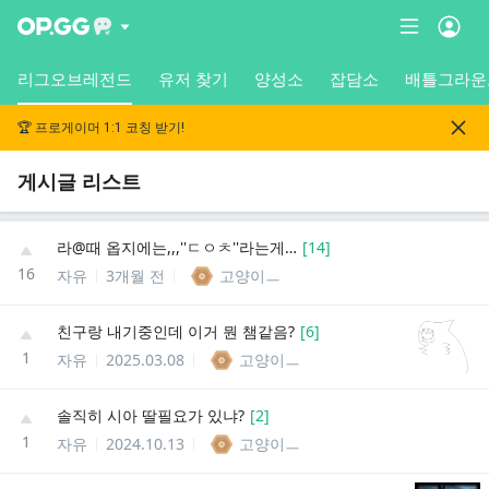
리그오브레전드
유저 찾기
양성소
잡담소
배틀그라운
🏆 프로게이머 1:1 코칭 받기!
게시글 리스트
라@때 옵지에는,,,''ㄷㅇㅊ''라는게,있었는데,,,,
[
14
]
16
자유
3개월 전
고양이ㅡ
친구랑 내기중인데 이거 뭔 챔같음?
[
6
]
1
자유
2025.03.08
고양이ㅡ
솔직히 시아 딸필요가 있냐?
[
2
]
1
자유
2024.10.13
고양이ㅡ