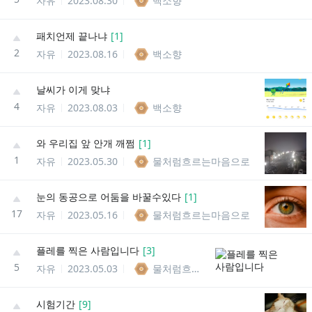
자유
2023.08.30
백소향
패치언제 끝나냐
[
1
]
2
자유
2023.08.16
백소향
날씨가 이게 맞냐
4
자유
2023.08.03
백소향
와 우리집 앞 안개 깨쩜
[
1
]
1
자유
2023.05.30
물처럼흐르는마음으로
눈의 동공으로 어둠을 바꿀수있다
[
1
]
17
자유
2023.05.16
물처럼흐르는마음으로
플레를 찍은 사람입니다
[
3
]
5
자유
2023.05.03
물처럼흐르는마음으로
시험기간
[
9
]