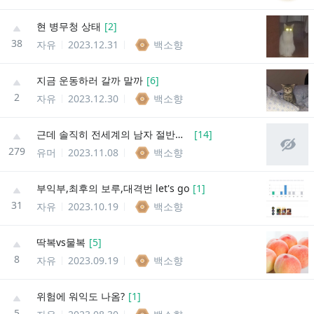
현 병무청 상태
[
2
]
38
자유
2023.12.31
백소향
지금 운동하러 갈까 말까
[
6
]
2
자유
2023.12.30
백소향
근데 솔직히 전세계의 남자 절반은 죽어야된다고 생각함ㅇㅇ
[
14
]
279
유머
2023.11.08
백소향
부익부,최후의 보루,대격번 let's go
[
1
]
31
자유
2023.10.19
백소향
딱복vs물복
[
5
]
8
자유
2023.09.19
백소향
위험에 워익도 나옴?
[
1
]
5