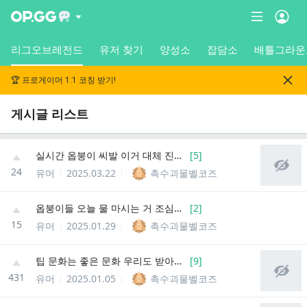
리그오브레전드
유저 찾기
양성소
잡담소
배틀그라운
🏆 프로게이머 1:1 코칭 받기!
게시글 리스트
실시간 옵붕이 씨발 이거 대체 진짜 뭐냐
[
5
]
24
유머
2025.03.22
촉수괴물벨코즈
옵붕이들 오늘 물 마시는 거 조심하셈
[
2
]
15
유머
2025.01.29
촉수괴물벨코즈
팁 문화는 좋은 문화 우리도 받아들여야.
[
9
]
431
유머
2025.01.05
촉수괴물벨코즈