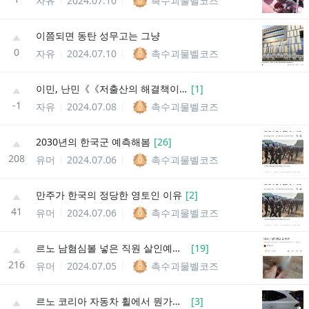
자유
2024.07.10
촉수괴물벨코즈
이쯤되면 동탄 성무고는 그냥
0
자유
2024.07.10
촉수괴물벨코즈
이민, 난민《《저출산의 해결책이 될 수 없음
[
1
]
-1
자유
2024.07.08
촉수괴물벨코즈
2030년의 한국군 예측해봄
[
26
]
208
유머
2024.07.06
촉수괴물벨코즈
만주가 한국의 정당한 영토인 이유
[
2
]
41
유머
2024.07.06
촉수괴물벨코즈
르노 남혐심볼 넣은 직원 살인예고글 떴다 ㄷㄷ
[
19
]
216
유머
2024.07.05
촉수괴물벨코즈
르노 코리아 자동차 휠에서 뭔가가 보이는 것 같음 ㅇㅇ...
[
3
]