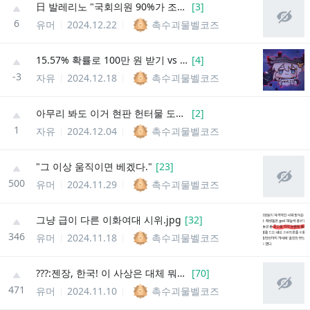
日 발레리노 "국회의원 90%가 조선인 같네" 발언
[
3
]
6
유머
2024.12.22
촉수괴물벨코즈
15.57% 확률로 100만 원 받기 vs 8.88484% 확률로 175.242322878만 원 받기
[
4
]
-3
자유
2024.12.18
촉수괴물벨코즈
아무리 봐도 이거 현판 헌터물 도입부인데
[
2
]
1
자유
2024.12.04
촉수괴물벨코즈
"그 이상 움직이면 베겠다."
[
23
]
500
유머
2024.11.29
촉수괴물벨코즈
그냥 급이 다른 이화여대 시위.jpg
[
32
]
346
유머
2024.11.18
촉수괴물벨코즈
???:젠장, 한국! 이 사상은 대체 뭐냐!
[
70
]
471
유머
2024.11.10
촉수괴물벨코즈