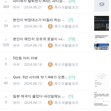
파티에서 탈퇴한지 40년, 파티장이 다시 날 불렀다.
[
25
]
383
유머
2024.06.21
촉수괴물벨코즈
본인이 박장대소가 터질라 하는 김정은이면 개추 ㅋㅋㅋ
[
7
]
53
유머
2024.06.18
촉수괴물벨코즈
본인이 왜인지 모르게 웃음이 나오는 김정은이면 개추 ㅋㅋ
[
73
]
529
유머
2024.06.18
촉수괴물벨코즈
5만원 아리 리뷰
0
자유
2024.06.16
촉수괴물벨코즈
Quiz. 9년 사이에 약 1.4배가 오른 것은?(물가 아님)
[
11
]
45
유머
2024.06.12
촉수괴물벨코즈
일본 제국이 옳았다 내선일체는 맞는 말이었음
[
1
]
3
유머
2024.06.11
촉수괴물벨코즈