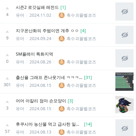
시즌2 로갓실패 레전드
[
1
]
4
유머
2024.11.02
촉수괴물벨코즈
지구온난화의 주범이면 개추 ㅇㅇ
[
4
]
9
유머
2024.09.24
촉수괴물벨코즈
SM플레이 특화지역
0
유머
2024.08.26
촉수괴물벨코즈
출산율 그래프 존나웃기네 ㅋㅋㅋㅋㅋㅋㅋㅋㅋ
[
31
]
301
유머
2024.08.15
촉수괴물벨코즈
어어 아칼리 점마 손모양이
[
3
]
3
유머
2024.08.15
촉수괴물벨코즈
후쿠시마 농산물 먹고 급사한 일본 유명인
[
14
]
57
유머
2024.08.13
촉수괴물벨코즈