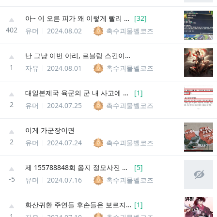
아~ 이 오른 피가 왜 이렇게 빨리 차나요~
[
32
]
402
유머
2024.08.02
촉수괴물벨코즈
난 그냥 이번 아리, 르블랑 스킨이 페이커 우승스킨이라 생각하기로 했음
1
자유
2024.08.01
촉수괴물벨코즈
대일본제국 육군의 군 내 사고에 대한 답변 번역본 떴다 ㄷㄷ
[
1
]
2
유머
2024.07.25
촉수괴물벨코즈
이게 가군장이면
2
유머
2024.07.24
촉수괴물벨코즈
제 155788848회 옵지 정모사진 올려봅니다~^^
[
5
]
-5
유머
2024.07.16
촉수괴물벨코즈
화산귀환 주연들 후손들은 보르지긴 가문한테 죽냐 아이신기오로 가문한테 죽냐??
[
1
]
1