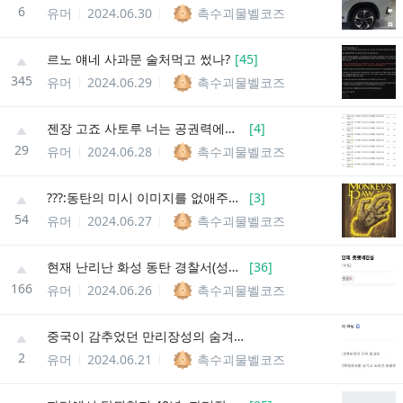
6
유머
2024.06.30
촉수괴물벨코즈
르노 얘네 사과문 술처먹고 썼나?
[
45
]
345
유머
2024.06.29
촉수괴물벨코즈
젠장 고죠 사토루 너는 공권력에서조차 최강인 것이냐
[
4
]
29
유머
2024.06.28
촉수괴물벨코즈
???:동탄의 미시 이미지를 없애주세요
[
3
]
54
유머
2024.06.27
촉수괴물벨코즈
현재 난리난 화성 동탄 경찰서(성무고) 상황
[
36
]
166
유머
2024.06.26
촉수괴물벨코즈
중국이 감추었던 만리장성의 숨겨진 비밀.jpg
2
유머
2024.06.21
촉수괴물벨코즈