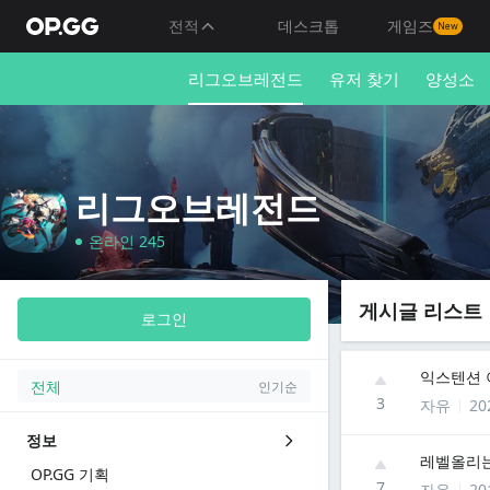
전적
데스크톱
게임즈
New
리그오브레전드
유저 찾기
양성소
리그오브레전드
온라인 245
게시글 리스트
로그인
익스텐션 
전체
인기순
3
자유
20
정보
레벨올리는
OP.GG 기획
7
자유
20