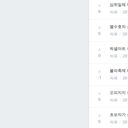
삼위일체
6
자유
20
별수호자 
0
자유
20
픽셀아트 
0
자유
20
불의축제 
-1
자유
20
오피지지 
0
자유
20
초보자가 
0
자유
20