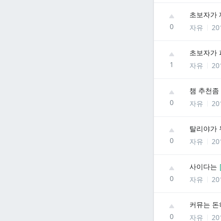
초보자가 
0
자유
20
초보자가 
1
자유
20
챔 추천좀
0
자유
20
탈리야가 
0
자유
20
사이다는
0
자유
20
커뮤는 돈
0
자유
20