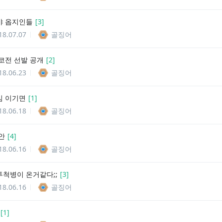
야 옵지인들
[
3
]
18.07.07
골징어
코전 선발 공개
[
2
]
18.06.23
골징어
임 이기면
[
1
]
18.06.18
골징어
안
[
4
]
18.06.16
골징어
척병이 온거같다;;
[
3
]
18.06.16
골징어
[
1
]