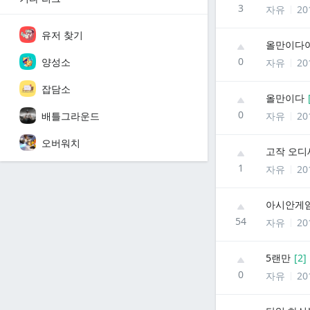
3
자유
20
유저 찾기
올만이다
0
양성소
자유
20
잡담소
올만이다
0
배틀그라운드
자유
20
오버워치
고작 오디
1
자유
20
아시안게임
54
자유
20
5랜만
[
2
]
0
자유
20