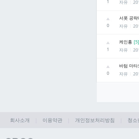
1
자유
20
서폿 공략
0
자유
20
케인횽
[
5
1
자유
20
바텀 마타
0
자유
20
회사소개
이용약관
개인정보처리방침
청소