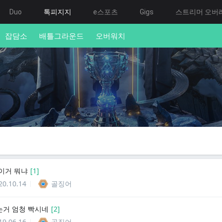
Duo
톡피지지
e스포츠
Gigs
스트리머 오버
잡담소
배틀그라운드
오버워치
이거 뭐냐
[
1
]
20.10.14
골징어
거 엄청 빡시네
[
2
]
19.06.16
골징어