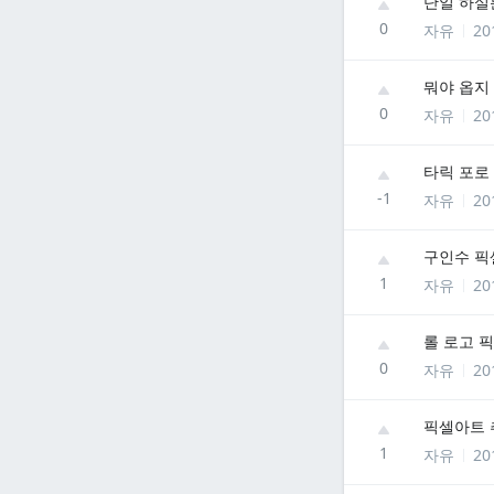
단일 하실
0
자유
20
뭐야 옵지
0
자유
20
타릭 포로
-1
자유
20
구인수 픽
1
자유
20
롤 로고 
0
자유
20
픽셀아트 
1
자유
20