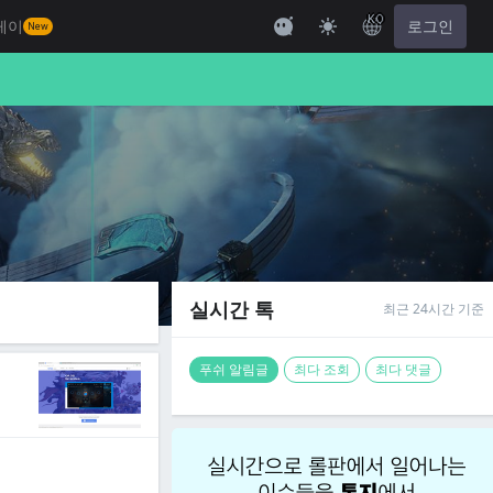
KO
레이
로그인
New
실시간 톡
최근 24시간 기준
푸쉬 알림글
최다 조회
최다 댓글