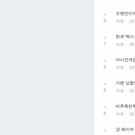
오랜만이
0
자유
20
한국 멕시
1
자유
20
아시안게
0
자유
20
가렌 상향
0
자유
20
비추폭탄투
0
자유
20
걍 페이커