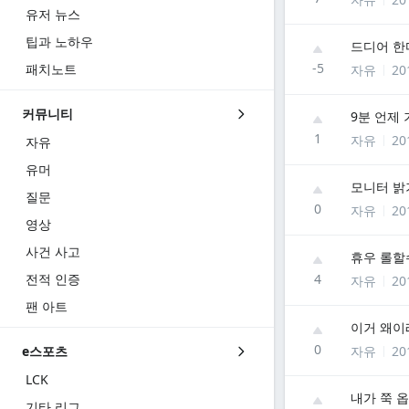
유저 뉴스
팁과 노하우
드디어 한
-5
패치노트
자유
20
커뮤니티
9분 언제
1
자유
20
자유
유머
모니터 밝
질문
0
자유
20
영상
사건 사고
휴우 롤할
전적 인증
4
자유
20
팬 아트
이거 왜이
0
자유
20
e스포츠
LCK
내가 쭉 
기타 리그