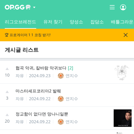
리그오브레전드
유저 찾기
양성소
잡담소
배틀그라운
🏆 프로게이머 1:1 코칭 받기!
게시글 리스트
협곡 악귀, 칼바람 악귀보다
[
2
]
10
자유
2024.09.23
연지수
마스터셰프코리아2 발췌
3
자유
2024.09.22
연지수
정교함이 없다면 망나니일뿐
20
자유
2024.09.22
연지수