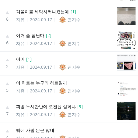
겨울이불 세탁하러나왔는데
[
1
]
8
자유
2024.09.17
연지수
이거 좀 탐난다
[
2
]
6
자유
2024.09.17
연지수
어어
[
1
]
2
자유
2024.09.17
연지수
이 하트는 누구의 하트일까
5
자유
2024.09.17
연지수
피방 두시간반에 오천원 실화냐
[
9
]
7
자유
2024.09.17
연지수
밖에 사람 은근 많네
4