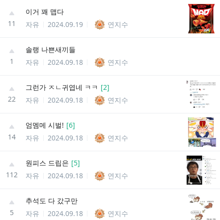
이거 꽤 맵다
11
자유
2024.09.19
연지수
솔랭 나쁜새끼들
1
자유
2024.09.18
연지수
그런가 ㅈㄴ귀엽네 ㅋㅋ
[
2
]
22
자유
2024.09.18
연지수
엄멤메 시벌!
[
6
]
14
자유
2024.09.18
연지수
원피스 드립은
[
5
]
112
자유
2024.09.18
연지수
추석도 다 갔구만
5
자유
2024.09.18
연지수