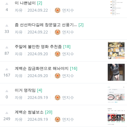
이 나쁜넘이
[
2
]
4
자유
2024.09.22
연지수
좀 선선하다길레 창문열고 선풍기틀고있는데
[
2
]
33
자유
2024.09.22
연지수
주말에 볼만한 영화 추천좀
[
18
]
87
자유
2024.09.20
연지수
계백순 잠금화면으로 해놔야지
[
16
]
167
자유
2024.09.20
연지수
이거 명작임
[
4
]
0
자유
2024.09.19
연지수
계백순 썸넬보소
[
20
]
249
자유
2024.09.19
연지수