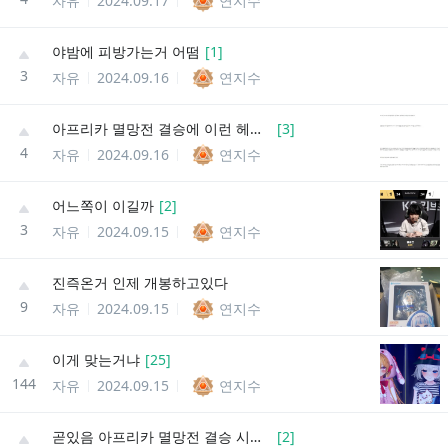
자유
2024.09.17
연지수
야밤에 피방가는거 어떰
[
1
]
3
자유
2024.09.16
연지수
아프리카 멸망전 결승에 이런 헤프닝이
[
3
]
4
자유
2024.09.16
연지수
어느쪽이 이길까
[
2
]
3
자유
2024.09.15
연지수
진즉온거 인제 개봉하고있다
9
자유
2024.09.15
연지수
이게 맞는거냐
[
25
]
144
자유
2024.09.15
연지수
곧있음 아프리카 멸망전 결승 시작한다
[
2
]