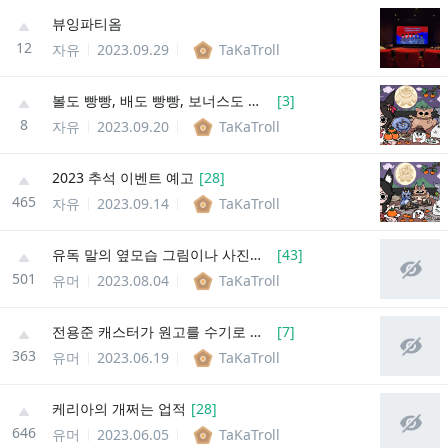
뷰잉파티옴
12
자유
2023.09.29
TaKaTroll
볼도 빵빵, 배도 빵빵, 보너스도 빵빵! 2023년 추석 맞이 이벤트!
[
3
]
8
자유
2023.09.20
TaKaTroll
2023 추석 이벤트 예고
[
28
]
465
자유
2023.09.14
TaKaTroll
유독 말의 옆모습 그림이나 사진이 많은 이유.jpg
[
43
]
501
유머
2023.08.04
TaKaTroll
전용준 캐스터가 원고를 수기로 작성하는 이유.jpg
[
7
]
363
유머
2023.06.19
TaKaTroll
케리아의 개쩌는 업적
[
28
]
646
유머
2023.06.05
TaKaTroll