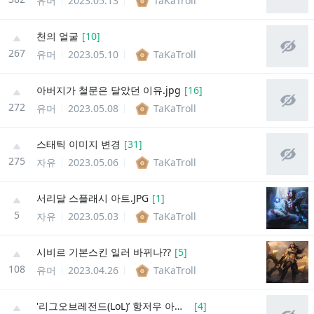
유머
2023.05.13
TaKaTroll
천의 얼굴
[
10
]
267
유머
2023.05.10
TaKaTroll
아버지가 철문은 달았던 이유.jpg
[
16
]
272
유머
2023.05.08
TaKaTroll
스태틱 이미지 변경
[
31
]
275
자유
2023.05.06
TaKaTroll
서리달 스플래시 아트.JPG
[
1
]
5
자유
2023.05.03
TaKaTroll
시비르 기본스킨 일러 바뀌나??
[
5
]
108
유머
2023.04.26
TaKaTroll
'리그오브레전드(LoL)’ 항저우 아시안게임 국가대표 예비 명단
[
4
]