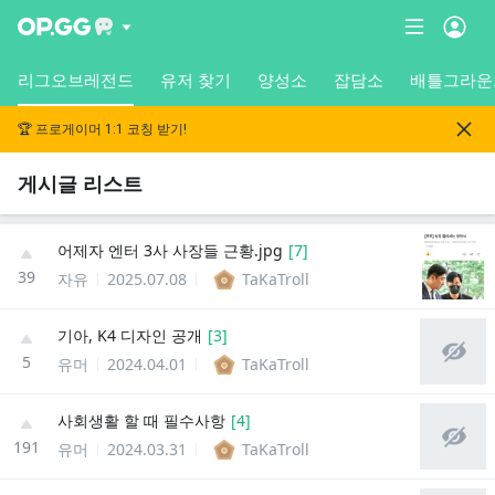
리그오브레전드
유저 찾기
양성소
잡담소
배틀그라운
🏆 프로게이머 1:1 코칭 받기!
게시글 리스트
어제자 엔터 3사 사장들 근황.jpg
[
7
]
39
자유
2025.07.08
TaKaTroll
기아, K4 디자인 공개
[
3
]
5
유머
2024.04.01
TaKaTroll
사회생활 할 때 필수사항
[
4
]
191
유머
2024.03.31
TaKaTroll