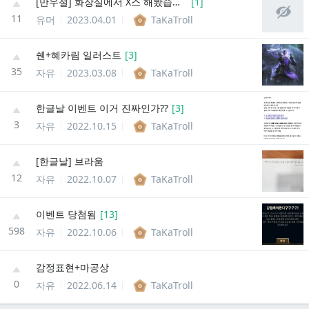
[만우절] 화장실에서 X스 해봤습니다
[
1
]
11
유머
2023.04.01
TaKaTroll
쉔+혜카림 일러스트
[
3
]
35
자유
2023.03.08
TaKaTroll
한글날 이벤트 이거 진짜인가??
[
3
]
3
자유
2022.10.15
TaKaTroll
[한글날] 브라움
12
자유
2022.10.07
TaKaTroll
이벤트 당첨됨
[
13
]
598
자유
2022.10.06
TaKaTroll
감정표현+마공상
0
자유
2022.06.14
TaKaTroll