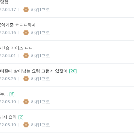
 당함
22.04.17
하위1프로
 공익기준 ㅎㄷㄷ하네
22.04.16
하위1프로
1슴 가이즈 ㄷㄷ...
22.04.01
하위1프로
 터질때 살아남는 요령 그런거 있잖어
[
20
]
22.03.26
하위1프로
...
[
6
]
22.03.10
하위1프로
까지 요약
[
2
]
22.03.10
하위1프로