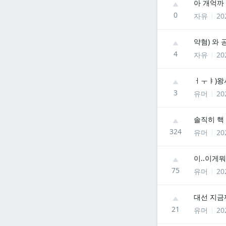
아 개억까
0
자유
20
약혐) 와
4
자유
20
ㅓㅜㅑ)왕사
3
유머
20
솔직히 핵
324
유머
20
이..이게뭐누
75
유머
20
대선 지금
21
유머
20