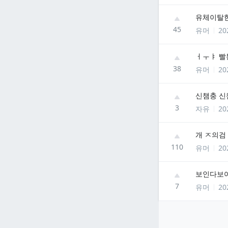
유체이탈한 
45
유머
20
ㅓㅜㅑ 빨
38
유머
20
신챔충 신
3
자유
20
개 ㅈ의검
110
유머
20
보인다보
7
유머
20