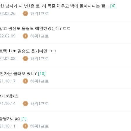
한 남자가 다 벗1은 로1리 목줄 채우고 밖에 돌아다니는 짤...
[
4
]
22.02.26
하위1프로
말고 원신도 올림픽 예언했었는데? ㄷㄷ
22.02.09
하위1프로
트랙 1km 결승도 웃기더만 ㅋㅋ
22.02.08
하위1프로
천자문 콜라보 떴냐?
[
10
]
21.10.17
하위1프로
기 x빔x스
21.10.14
하위1프로
딩가..jpg
[
1
]
21.10.11
하위1프로