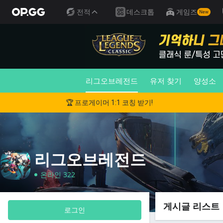
전적
데스크톱
게임즈
New
리그오브레전드
유저 찾기
양성소
🏆 프로게이머 1:1 코칭 받기!
리그오브레전드
온라인 322
게시글 리스트
로그인