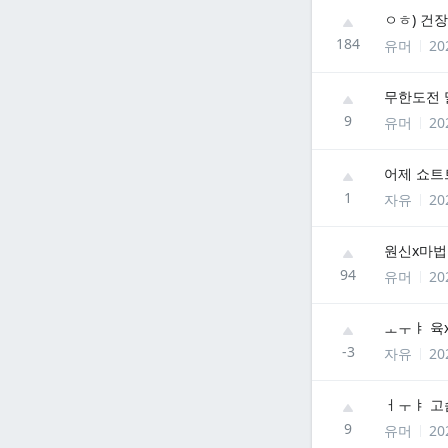
ㅇㅎ) 건장
184
유머
20
무한도전 
9
유머
20
어제 쇼트
1
자유
20
원신x마법
94
유머
20
ㅗㅜㅑ 육x
-3
자유
20
ㅓㅜㅑ 고슴
9
유머
20