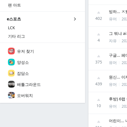
팬 아트
빙하... ㅈ
402
유머
20
e스포츠
LCK
그 뭐냐 a
기타 리그
4
자유
20
유저 찾기
구글... 페
375
양성소
유머
20
잡담소
원신... 
439
배틀그라운드
유머
20
오버워치
후방) 6
10
유머
20
어린이...