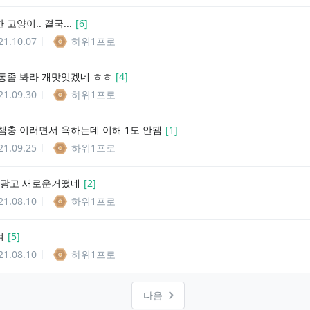
고양이.. 결국...
[
6
]
21.10.07
하위1프로
통좀 봐라 개맛잇겠네 ㅎㅎ
[
4
]
21.09.30
하위1프로
챔충 이러면서 욕하는데 이해 1도 안됌
[
1
]
21.09.25
하위1프로
 광고 새로운거떴네
[
2
]
21.08.10
하위1프로
여
[
5
]
21.08.10
하위1프로
다음