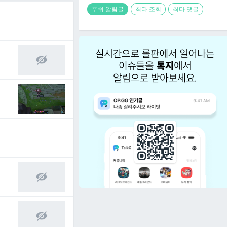
푸쉬 알림글
최다 조회
최다 댓글