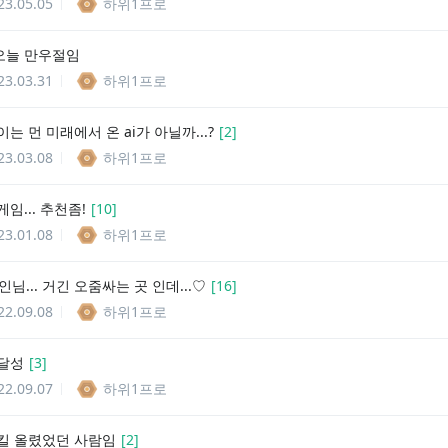
23.05.05
하위1프로
 오늘 만우절임
23.03.31
하위1프로
는 먼 미래에서 온 ai가 아닐까...?
[
2
]
23.03.08
하위1프로
임... 추천좀!
[
10
]
23.01.08
하위1프로
주인님... 거긴 오줌싸는 곳 인데...♡
[
16
]
22.09.08
하위1프로
달성
[
3
]
22.09.07
하위1프로
킬 올렸었던 사람임
[
2
]