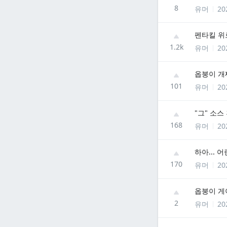
8
유머
20
펜타킬 위
1.2k
유머
20
옵붕이 개쩌
101
유머
20
"그" 소스
168
유머
20
하아... 
170
유머
20
옵붕이 게이
2
유머
20