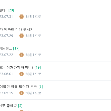
됐다!
[
29
]
23.07.31
하위1프로
i가 예측한 미래 뭐시기
23.07.29
하위1프로
미논란...
[
17
]
23.07.22
하위1프로
이제는 이거까지 배끼냐?
[
19
]
23.06.01
하위1프로
랩 이블린 야짤 달린다 ㅋㅋ
[
3
]
23.05.19
하위1프로
 너무 좋아♡
[
5
]