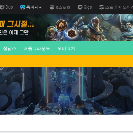
Duo
톡피지지
e스포츠
Gigs
스트리머 오버
잡담소
배틀그라운드
오버워치