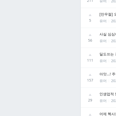
211
유머
20
[만우절]
5
유머
20
사실 심심이
56
유머
20
딜도쓰는 게
111
유머
20
아앗...! 
157
유머
20
인생업적 
29
유머
20
어제 헥사