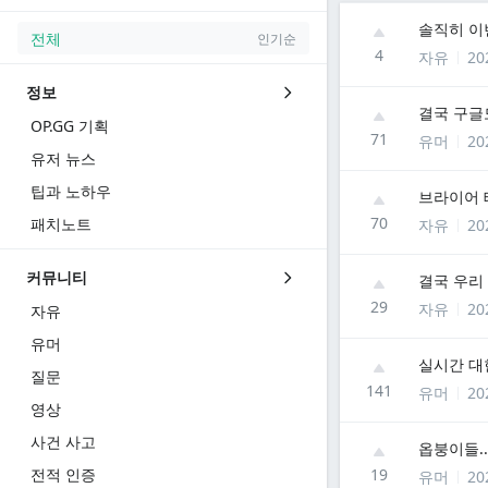
솔직히 이
전체
인기순
4
자유
20
정보
결국 구글도.
OP.GG 기획
71
유머
20
유저 뉴스
팁과 노하우
브라이어 테
70
패치노트
자유
20
커뮤니티
결국 우리 
29
자유
20
자유
유머
실시간 대
질문
141
유머
20
영상
사건 사고
옵붕이들..
전적 인증
19
유머
20