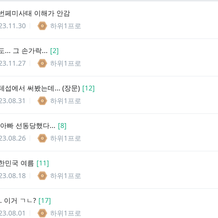
번페미사태 이해가 안감
23.11.30
하위1프로
.. 그 손가락...
[
2
]
23.11.27
하위1프로
섭에서 써봤는데... (장문)
[
12
]
23.08.31
하위1프로
아빠 선동당했다...
[
8
]
23.08.26
하위1프로
한민국 여름
[
11
]
23.08.18
하위1프로
. 이거 ㄱㄴ?
[
17
]
23.08.01
하위1프로