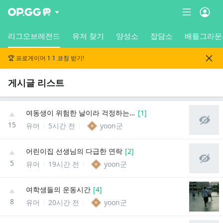
리그오브레전드
유저 찾기
양성소
잡담소
배틀그라운
🏆 프로게이머 1:1 코칭 받기!
게시글 리스트
여동생이 위험한 날이라 걱정하는 만화
[
1
]
15
유머
5시간 전
yoon군
어린이집 선생님의 다급한 연락
[
2
]
5
유머
19시간 전
yoon군
여학생들의 운동시간
[
4
]
8
유머
20시간 전
yoon군