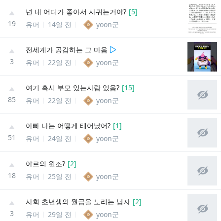
넌 내 어디가 좋아서 사귀는거야?
[
5
]
19
유머
14일 전
yoon군
전세계가 공감하는 그 마음
3
유머
22일 전
yoon군
여기 혹시 부모 있는사람 있음?
[
15
]
85
유머
22일 전
yoon군
아빠 나는 어떻게 태어났어?
[
1
]
51
유머
24일 전
yoon군
야르의 원조?
[
2
]
18
유머
25일 전
yoon군
사회 초년생의 월급을 노리는 남자
[
2
]
3
유머
29일 전
yoon군