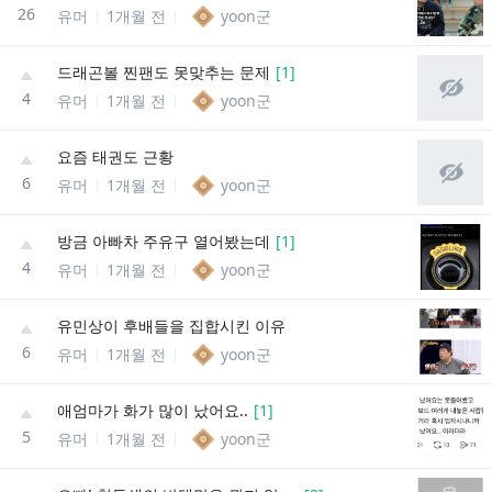
26
유머
1개월 전
yoon군
드래곤볼 찐팬도 못맞추는 문제
[
1
]
4
유머
1개월 전
yoon군
요즘 태권도 근황
6
유머
1개월 전
yoon군
방금 아빠차 주유구 열어봤는데
[
1
]
4
유머
1개월 전
yoon군
유민상이 후배들을 집합시킨 이유
6
유머
1개월 전
yoon군
애엄마가 화가 많이 났어요..
[
1
]
5
유머
1개월 전
yoon군