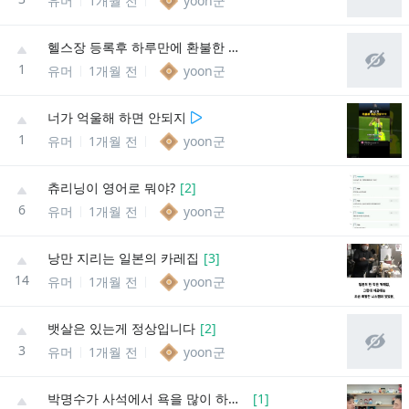
유머
1개월 전
yoon군
헬스장 등록후 하루만에 환불한 이유
1
유머
1개월 전
yoon군
너가 억울해 하면 안되지
1
유머
1개월 전
yoon군
츄리닝이 영어로 뭐야?
[
2
]
6
유머
1개월 전
yoon군
낭만 지리는 일본의 카레집
[
3
]
14
유머
1개월 전
yoon군
뱃살은 있는게 정상입니다
[
2
]
3
유머
1개월 전
yoon군
박명수가 사석에서 욕을 많이 하는 이유
[
1
]