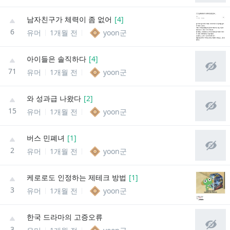
남자친구가 체력이 좀 없어
[
4
]
6
유머
1개월 전
yoon군
아이들은 솔직하다
[
4
]
71
유머
1개월 전
yoon군
와 성과급 나왔다
[
2
]
15
유머
1개월 전
yoon군
버스 민폐녀
[
1
]
2
유머
1개월 전
yoon군
케로로도 인정하는 제테크 방법
[
1
]
3
유머
1개월 전
yoon군
한국 드라마의 고증오류
3