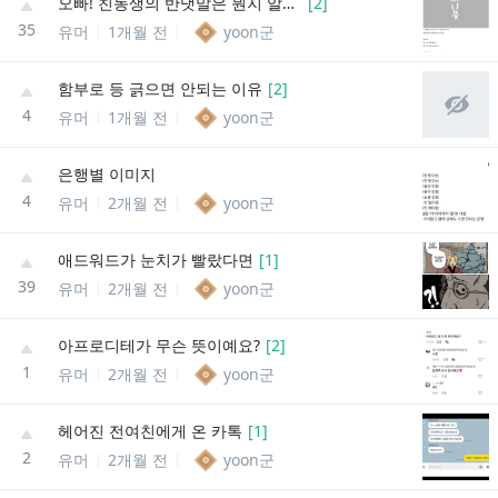
오빠! 친동생의 반댓말은 뭔지 알아?
[
2
]
35
유머
1개월 전
yoon군
함부로 등 긁으면 안되는 이유
[
2
]
4
유머
1개월 전
yoon군
은행별 이미지
4
유머
2개월 전
yoon군
애드워드가 눈치가 빨랐다면
[
1
]
39
유머
2개월 전
yoon군
아프로디테가 무슨 뜻이예요?
[
2
]
1
유머
2개월 전
yoon군
헤어진 전여친에게 온 카톡
[
1
]
2
유머
2개월 전
yoon군