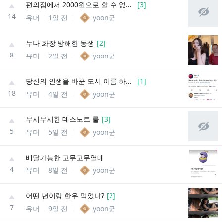
편의점에서 2000원으로 할 수 없는 것
[
3
]
14
유머
1일 전
yoon군
누나 화장 방해한 동생
[
2
]
8
유머
2일 전
yoon군
당신의 인생을 바꾼 도시 이름 하나만 말해봐
[
1
]
18
유머
4일 전
yoon군
무시무시한 데스노트 룰
[
3
]
5
유머
5일 전
yoon군
배달가능한 고무고무열매
4
유머
8일 전
yoon군
어떤 년이랑 한우 먹었냐?
[
2
]
7
유머
9일 전
yoon군