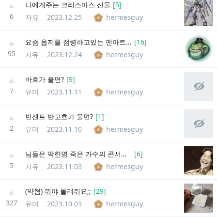
나에게주는 크리스마스 선물
[
5
]
6
자유
2023.12.25
hermesguy
요즘 옵지를 점령하고있는 팬아트 게시글들에 대하여
[
16
]
95
자유
2023.12.24
hermesguy
바흐가 울면?
[
9
]
7
유머
2023.11.11
hermesguy
빈센트 반고흐가 울면?
[
1
]
2
유머
2023.11.10
hermesguy
님들은 딱한명 죽은 가수의 콘서트에 갈수있다면 누구 콘서트갈거임?
[
6
]
5
자유
2023.11.03
hermesguy
(약혐) 뭐야 돌려줘요;;
[
29
]
327
유머
2023.10.03
hermesguy