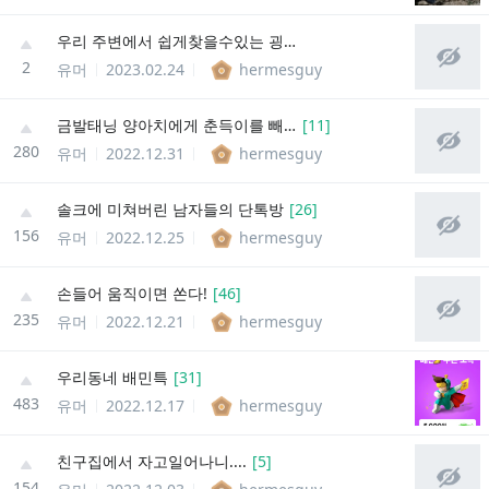
우리 주변에서 쉽게찾을수있는 굉장히 위험한물질
2
유머
2023.02.24
hermesguy
금발태닝 양아치에게 춘득이를 빼앗기다
[
11
]
280
유머
2022.12.31
hermesguy
솔크에 미쳐버린 남자들의 단톡방
[
26
]
156
유머
2022.12.25
hermesguy
손들어 움직이면 쏜다!
[
46
]
235
유머
2022.12.21
hermesguy
우리동네 배민특
[
31
]
483
유머
2022.12.17
hermesguy
친구집에서 자고일어나니....
[
5
]
154