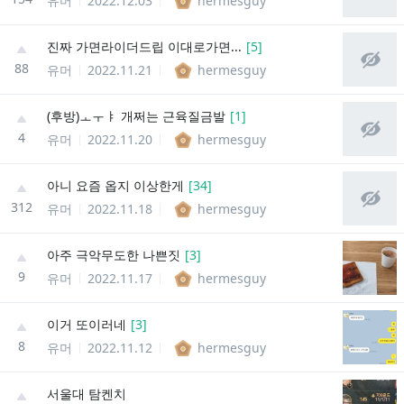
유머
2022.12.03
hermesguy
진짜 가면라이더드립 이대로가면...
[
5
]
88
유머
2022.11.21
hermesguy
(후방)ㅗㅜㅑ 개쩌는 근육질금발
[
1
]
4
유머
2022.11.20
hermesguy
아니 요즘 옵지 이상한게
[
34
]
312
유머
2022.11.18
hermesguy
아주 극악무도한 나쁜짓
[
3
]
9
유머
2022.11.17
hermesguy
이거 또이러네
[
3
]
8
유머
2022.11.12
hermesguy
서울대 탐켄치