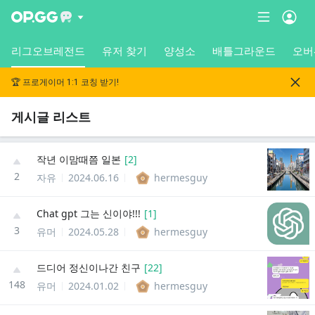
리그오브레전드
유저 찾기
양성소
배틀그라운드
오버
🏆 프로게이머 1:1 코칭 받기!
게시글 리스트
작년 이맘때쯤 일본
[
2
]
2
자유
2024.06.16
hermesguy
Chat gpt 그는 신이야!!!
[
1
]
3
유머
2024.05.28
hermesguy
드디어 정신이나간 친구
[
22
]
148
유머
2024.01.02
hermesguy