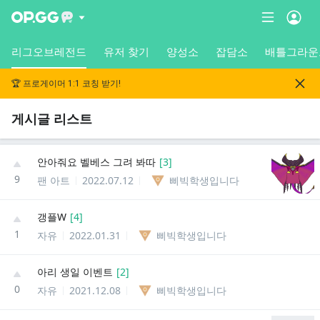
리그오브레전드
유저 찾기
양성소
잡담소
배틀그라운
🏆 프로게이머 1:1 코칭 받기!
게시글 리스트
안아줘요 벨베스 그려 봐따
[
3
]
9
팬 아트
2022.07.12
삐빅학생입니다
갱플W
[
4
]
1
자유
2022.01.31
삐빅학생입니다
아리 생일 이벤트
[
2
]
0
자유
2021.12.08
삐빅학생입니다