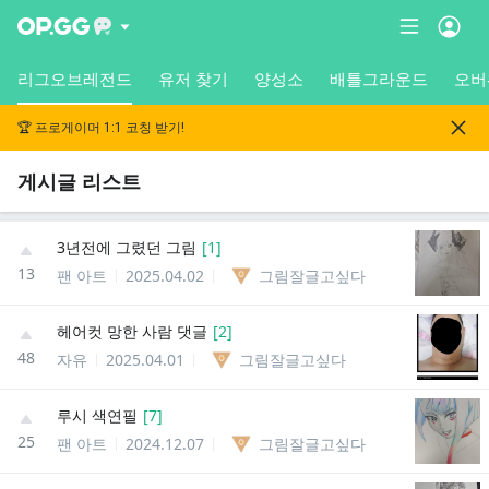
리그오브레전드
유저 찾기
양성소
배틀그라운드
오버
🏆 프로게이머 1:1 코칭 받기!
게시글 리스트
3년전에 그렸던 그림
[
1
]
13
팬 아트
2025.04.02
그림잘글고싶다
헤어컷 망한 사람 댓글
[
2
]
48
자유
2025.04.01
그림잘글고싶다
루시 색연필
[
7
]
25
팬 아트
2024.12.07
그림잘글고싶다