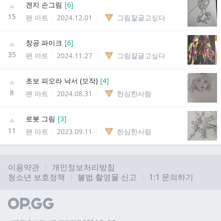
겐지 손그림
[
6
]
15
팬 아트
2024.12.01
그림잘글고싶다
창공 파이크
[
6
]
35
팬 아트
2024.11.27
그림잘글고싶다
초보 피오라 낙서 (모작)
[
4
]
8
팬 아트
2024.08.31
한심한사람
로봇 그림
[
3
]
11
팬 아트
2023.09.11
한심한사람
이용약관
개인정보처리방침
청소년 보호정책
불법 촬영물 신고
1:1 문의하기