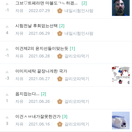
그브♡트페라면 마블도ㄱㄴ하겠는데?
[
2
]
-1
자유
2022.07.29
내일시험인사람
시험전날 후회없는선택
[
2
]
4
자유
2021.06.29
내일시험인사람
이건제2의 윤지선들이맞는듯
[
1
]
-1
자유
2021.06.28
갈리오따먹기
이미지세탁 끝장나게한 국가
-3
자유
2021.06.27
갈리오따먹기
옵지접는다...
[
2
]
1
자유
2021.06.26
갈리오따먹기
이건ㅅㅂ내가잘못한건가
[
3
]
3
자유
2021.06.16
갈리오따먹기