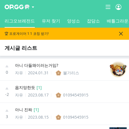
리그오브레전드
유저 찾기
양성소
잡담소
배틀그라운
🏆 프로게이머 1:1 코칭 받기!
게시글 리스트
아니 다들왜이러는거임?
0
자유
2024.01.31
불가리스
옵지망한듯
[
1
]
-2
자유
2023.08.17
01094545915
아니 진짜
[
1
]
3
자유
2023.08.15
01094545915