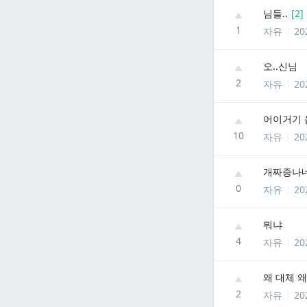
님들..
[
2
]
1
자유
20
오..신님
2
자유
20
어이거기 
10
자유
20
개짜증나
0
자유
20
뭐냐
4
자유
20
왜 대체 왜
2
자유
20