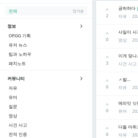
공허하다
전체
인기순
2
자유
20
정보
사일이 사
OP.GG 기획
0
영상
20
유저 뉴스
팁과 노하우
이게 맞나.
3
패치노트
사건 사고
커뮤니티
ㅅ발...
0
자유
20
자유
유머
에라잇 싯
질문
0
유머
20
영상
사건 사고
다들 마취
전적 인증
0
자유
20