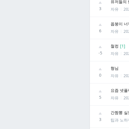
유저들의 
3
자유
20
옵붕이 너무
6
자유
20
철컹
[
1
]
-5
자유
20
형님
0
자유
20
요즘 넷플
5
자유
20
간짬뽕 실험
3
팁과 노하