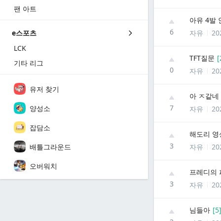
팬 아트
아유 4발
6
자유
20
e스포츠
LCK
TFT질문
[
기타 리그
0
자유
20
유저 찾기
아 ㅈ같네
7
양성소
자유
20
잡담소
해도리 영
3
배틀그라운드
자유
20
오버워치
프레디의 
3
자유
20
님들아
[
5