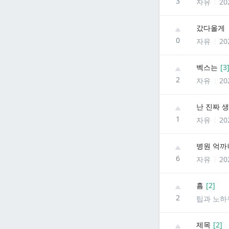
3
자유
20
갔다올게
0
자유
20
벡스는
[
3
2
자유
20
난 진짜 
1
자유
20
병원 억까하
6
자유
20
흠
[
2
]
2
팁과 노하
제목
[
2
]