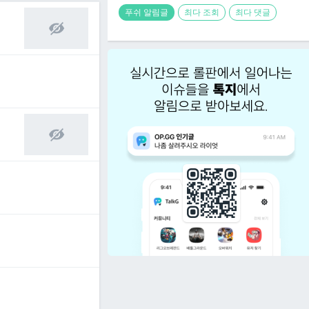
푸쉬 알림글
최다 조회
최다 댓글