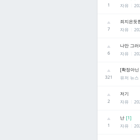
1
자유
20
죄지은듯한
7
자유
20
나만 그러
6
자유
20
[확정아닌
321
유저 뉴스
저기
2
자유
20
난
[
1
]
1
자유
20