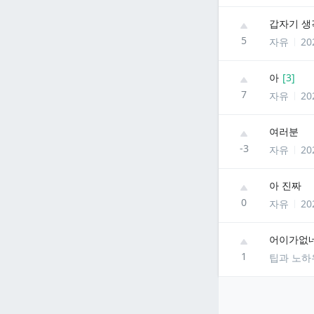
갑자기 
5
자유
20
아
[
3
]
7
자유
20
여러분
-3
자유
20
아 진짜
0
자유
20
어이가없
1
팁과 노하