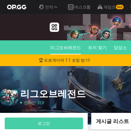
전적
데스크톱
게임즈
New
리그오브레전드
유저 찾기
양성소
🏆 프로게이머 1:1 코칭 받기!
리그오브레전드
온라인 319
게시글 리스트
로그인