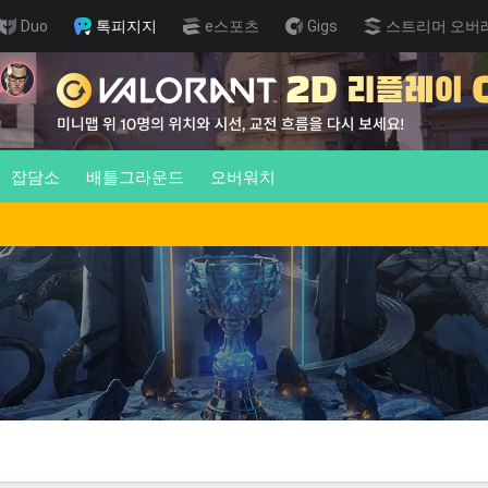
Duo
톡피지지
e스포츠
Gigs
스트리머 오버
잡담소
배틀그라운드
오버워치