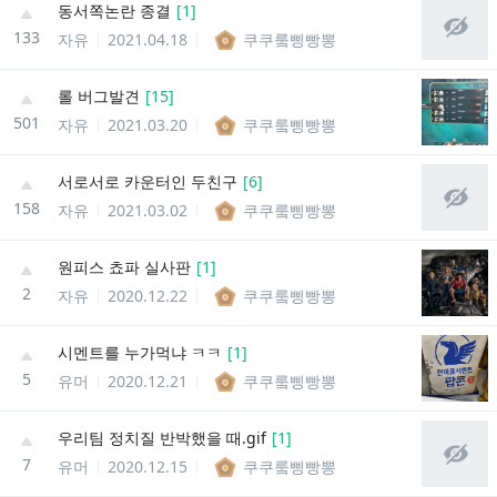
동서쪽논란 종결
[
1
]
133
자유
2021.04.18
쿠쿠뤀삥빵뽕
롤 버그발견
[
15
]
501
자유
2021.03.20
쿠쿠뤀삥빵뽕
서로서로 카운터인 두친구
[
6
]
158
자유
2021.03.02
쿠쿠뤀삥빵뽕
원피스 쵸파 실사판
[
1
]
2
자유
2020.12.22
쿠쿠뤀삥빵뽕
시멘트를 누가먹냐 ㅋㅋ
[
1
]
5
유머
2020.12.21
쿠쿠뤀삥빵뽕
우리팀 정치질 반박했을 때.gif
[
1
]
7
유머
2020.12.15
쿠쿠뤀삥빵뽕