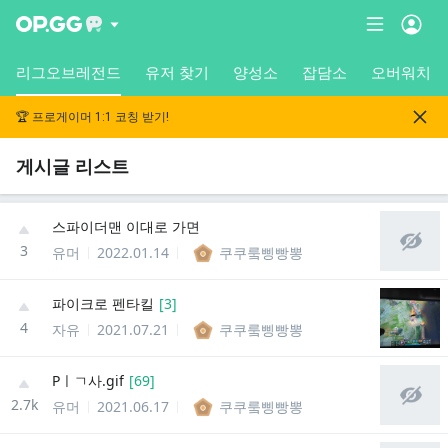
리그오브레전드
유저 찾기
양성소
잡담소
오버워치
🏆 프로게이머 1:1 코칭 받기!
게시글 리스트
스파이더맨 이대로 가면
3
유머
2022.01.14
쿠쿠뤀삥빵뽕
파이크로 펜타킬
[
3
]
4
자유
2021.07.21
쿠쿠뤀삥빵뽕
Pㅣㄱ사.gif
[
69
]
2.7k
유머
2021.06.17
쿠쿠뤀삥빵뽕