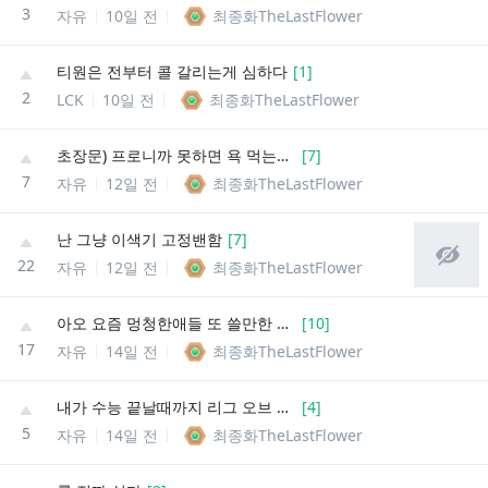
3
자유
10일 전
최종화TheLastFlower
티원은 전부터 콜 갈리는게 심하다
[
1
]
2
LCK
10일 전
최종화TheLastFlower
초장문) 프로니까 못하면 욕 먹는건 당연하다?
[
7
]
7
자유
12일 전
최종화TheLastFlower
난 그냥 이색기 고정밴함
[
7
]
22
자유
12일 전
최종화TheLastFlower
아오 요즘 멍청한애들 또 쓸만한 문장 어디서 줏어들었네
[
10
]
17
자유
14일 전
최종화TheLastFlower
내가 수능 끝날때까지 리그 오브 레전드를 한 판이라도 하면 인간이 아니다
[
4
]
5
자유
14일 전
최종화TheLastFlower