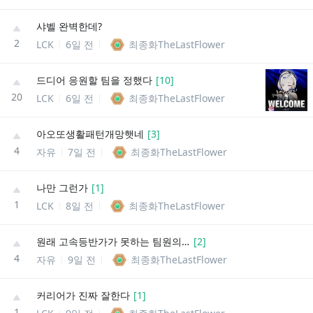
샤벨 완벽한데?
2
LCK
6일 전
최종화TheLastFlower
드디어 응원할 팀을 정했다
[
10
]
20
LCK
6일 전
최종화TheLastFlower
아오또생활패턴개망햇네
[
3
]
4
자유
7일 전
최종화TheLastFlower
나만 그런가
[
1
]
1
LCK
8일 전
최종화TheLastFlower
원래 고속등반가가 못하는 팀원의 상징 아님?
[
2
]
4
자유
9일 전
최종화TheLastFlower
커리어가 진짜 잘한다
[
1
]
1