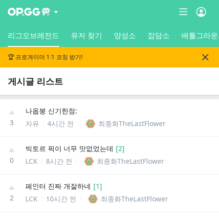
리그오브레전드
유저 찾기
양성소
잡담소
배틀그라운
🏆 프로게이머 1:1 코칭 받기!
게시글 리스트
나옵붕 신기한점:
3
자유
4시간 전
최종화TheLastFlower
빅토르 픽이 너무 맛없었는데
[
2
]
0
LCK
8시간 전
최종화TheLastFlower
페인터 진짜 개잘하네
[
1
]
2
LCK
10시간 전
최종화TheLastFlower