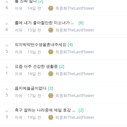
롤 진짜 싫다
[
2
]
6
자유
14일 전
최종화TheLastFlower
롤에 내가 좋아할만한 미소녀가 없음...
[
6
]
6
자유
15일 전
최종화TheLastFlower
의지박약반수생을혼내주세요
[
4
]
5
자유
15일 전
최종화TheLastFlower
요즘 아주 건강한 생활중
[
2
]
1
자유
16일 전
최종화TheLastFlower
옵지에쓸글이없다
[
3
]
5
자유
17일 전
최종화TheLastFlower
축구 잘하는 나라중에 제일 호감 안가는 두 나라끼리 결승하네
[
2
]
3
자유
19일 전
최종화TheLastFlower