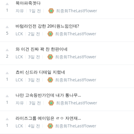
목아파죽겟다
1
자유
1일 전
최종화TheLastFlower
바텀라인전 강한 20티원느낌인데?
5
LCK
2일 전
최종화TheLastFlower
와 이건 진짜 꽉 찬 한판이네
2
LCK
3일 전
최종화TheLastFlower
쵸비 신드라 디테일 지렸네
1
LCK
3일 전
최종화TheLastFlower
나만 고속등반가인데 내가 통나무듦?
1
자유
3일 전
최종화TheLastFlower
라이즈그룹 에이밍은 ㄹㅇ 자연재해네
1
LCK
4일 전
최종화TheLastFlower