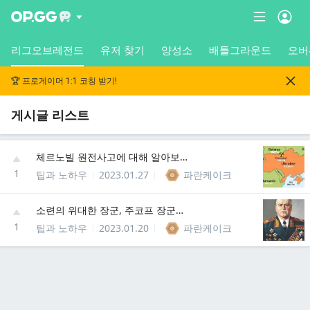
리그오브레전드
유저 찾기
양성소
배틀그라운드
오버
🏆 프로게이머 1:1 코칭 받기!
게시글 리스트
체르노빌 원전사고에 대해 알아보자
1
팁과 노하우
2023.01.27
파란케이크
소련의 위대한 장군, 주코프 장군에 대해 알아보자
1
팁과 노하우
2023.01.20
파란케이크