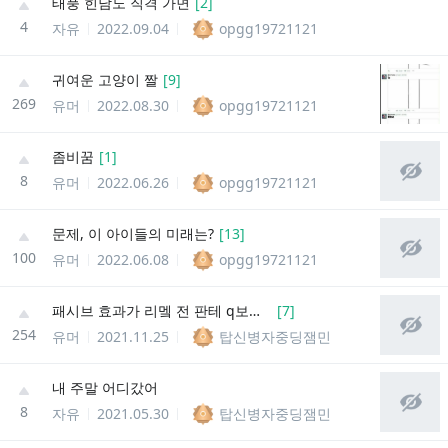
태풍 힌남노 직격 가면
[
2
]
4
자유
2022.09.04
opgg19721121
귀여운 고양이 짤
[
9
]
269
유머
2022.08.30
opgg19721121
좀비꿈
[
1
]
8
유머
2022.06.26
opgg19721121
문제, 이 아이들의 미래는?
[
13
]
100
유머
2022.06.08
opgg19721121
패시브 효과가 리멬 전 판테 q보다 짧은 챔피언
[
7
]
254
유머
2021.11.25
탑신병자중딩잼민
내 주말 어디갔어
8
자유
2021.05.30
탑신병자중딩잼민