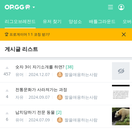
리그오브레전드
유저 찾기
양성소
배틀그라운드
오버
🏆 프로게이머 1:1 코칭 받기!
게시글 리스트
숫자 3이 자기소개를 하면?
[
38
]
457
유머
2024.12.07
짤을애용하는사람
전통문화가 사라져가는 과정
4
자유
2024.09.07
짤을애용하는사람
납치당하기 전문 동물
[
2
]
6
유머
2024.07.09
짤을애용하는사람