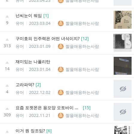
유머
2023.04.23
짤을애용하는사람
넌씨눈이 뭐임
[
1
]
9
유머
2023.03.04
짤을애용하는사람
구미호의 인주력은 어떤 녀석이지?
[
12
]
313
유머
2023.01.09
짤을애용하는사람
재미있는 나폴리탄
14
유머
2023.01.04
짤을애용하는사람
고라파덕?
[
2
]
4
유머
2022.12.02
짤을애용하는사람
요즘 포켓몬은 용모양 오토바이 타고 가면
[
15
]
309
유머
2022.11.21
짤을애용하는사람
이거 뭔 징조임?
[
6
]