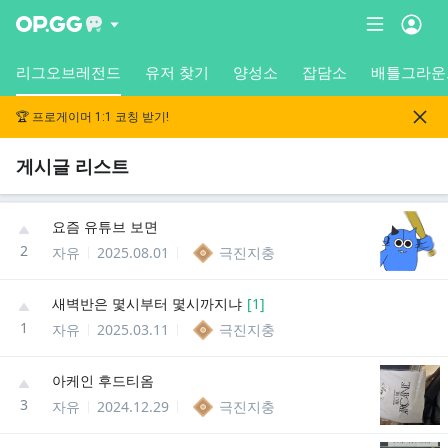
리그오브레전드
유저 찾기
양성소
잡담소
배틀그라운
🏆 프로게이머 1:1 코칭 받기!
게시글 리스트
요즘 유튜브 보면
2
자유
2025.08.01
극진지충
새벽반은 몇시부터 몇시까지냐
[
1
]
1
자유
2025.03.11
극진지충
아케인 후드티옴
3
자유
2024.12.29
극진지충