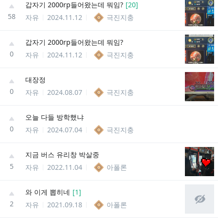
갑자기 2000rp들어왔는데 뭐임?
[
20
]
58
자유
2024.11.12
극진지충
갑자기 2000rp들어왔는데 뭐임?
0
자유
2024.11.12
극진지충
대장정
0
자유
2024.08.07
극진지충
오늘 다들 방학했냐
0
자유
2024.07.04
극진지충
지금 버스 유리창 박살중
5
자유
2022.11.04
아폴론
와 이게 뽑히네
[
1
]
2
자유
2021.09.18
아폴론