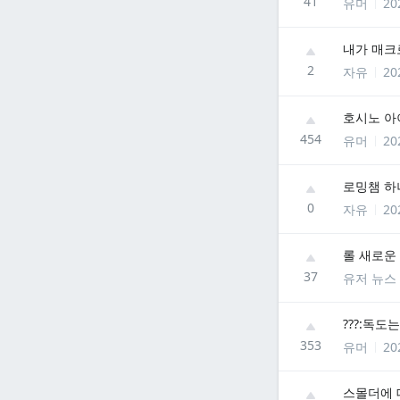
41
유머
20
내가 매크
2
자유
20
호시노 아
454
유머
20
로밍챔 하
0
자유
20
롤 새로운 
37
유저 뉴스
???:독도
353
유머
20
스몰더에 