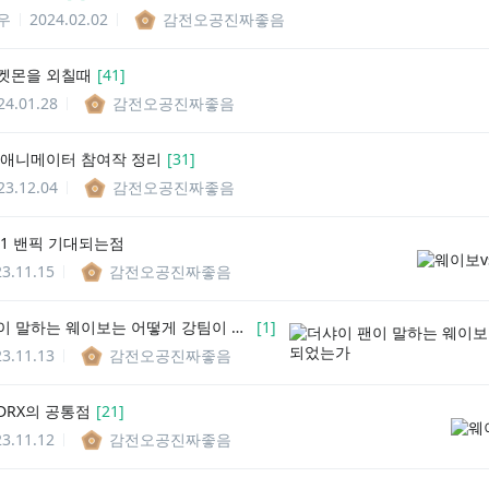
우
2024.02.02
감전오공진짜좋음
켓몬을 외칠때
[
41
]
24.01.28
감전오공진짜좋음
 애니메이터 참여작 정리
[
31
]
23.12.04
감전오공진짜좋음
T1 밴픽 기대되는점
3.11.15
감전오공진짜좋음
더샤이 팬이 말하는 웨이보는 어떻게 강팀이 되었는가
[
1
]
3.11.13
감전오공진짜좋음
DRX의 공통점
[
21
]
3.11.12
감전오공진짜좋음