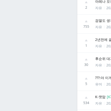
아레나 모
2
자유
20
검열도 생
755
자유
20
2년전에 
1
자유
20
후순위 대
30
자유
20
???:야 
5
유머
20
K-캣맘
[
6
534
자유
20