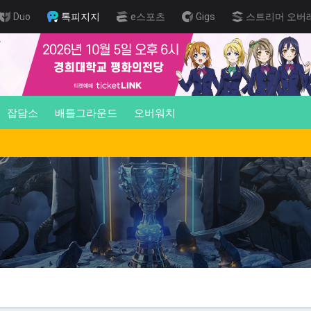
Duo
톡피지지
e스포츠
Gigs
스트리머 오버
잡담소
배틀그라운드
오버워치