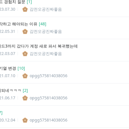
드 경험치 질문
[
1
]
23.07.30
감전오공진짜좋음
각하고 해야되는 이유
[
48
]
22.05.31
감전오공진짜좋음
골드3까지 갔다가 계정 새로 파서 복귀했는데
22.03.07
감전오공진짜좋음
기열 변경
[
10
]
21.07.10
opgg575814038056
이게되네ㅋㅋㅋ
[
2
]
21.06.17
opgg575814038056
7
]
20.12.04
opgg575814038056