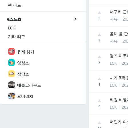
팬 아트
너구리 근
2
자유
20
e스포츠
LCK
올해 롤 
기타 리그
7
자유
20
유저 찾기
월즈 마무리
3
양성소
LCK
202
잡담소
내가 5꽉
1
배틀그라운드
LCK
202
오버워치
티원 비엘
4
LCK
202
어딘가 이