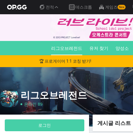
전적
데스크톱
게임즈
New
리그오브레전드
유저 찾기
양성소
🏆 프로게이머 1:1 코칭 받기!
리그오브레전드
온라인 89
게시글 리스트
로그인