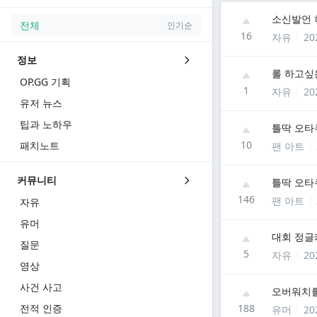
소신발언 
전체
인기순
16
자유
20
정보
롤 하고싶
OP.GG 기획
1
자유
20
유저 뉴스
팁과 노하우
틀딱 오타
10
패치노트
팬 아트
커뮤니티
틀딱 오타
146
팬 아트
자유
유머
대회 정글
질문
5
자유
20
영상
사건 사고
오버워치를
전적 인증
188
유머
20