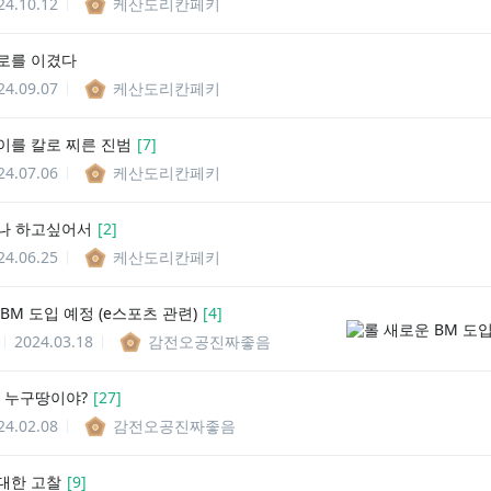
24.10.12
케산도리칸페키
로를 이겼다
24.09.07
케산도리칸페키
이를 칼로 찌른 진범
[
7
]
24.07.06
케산도리칸페키
나 하고싶어서
[
2
]
24.06.25
케산도리칸페키
BM 도입 예정 (e스포츠 관련)
[
4
]
2024.03.18
감전오공진짜좋음
는 누구땅이야?
[
27
]
24.02.08
감전오공진짜좋음
대한 고찰
[
9
]