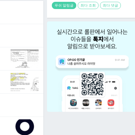
푸쉬 알림글
최다 조회
최다 댓글