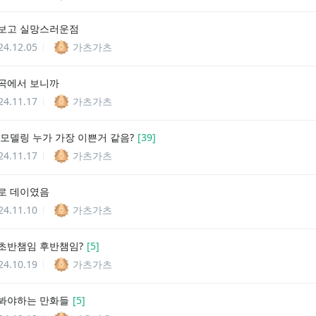
보고 실망스러운점
24.12.05
가츠가츠
곡에서 보니까
24.11.17
가츠가츠
 모델링 누가 가장 이쁜거 같음?
[
39
]
24.11.17
가츠가츠
로 데이였음
24.11.10
가츠가츠
초반챔임 후반챔임?
[
5
]
24.10.19
가츠가츠
봐야하는 만화들
[
5
]