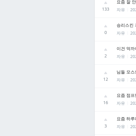
요즘 잘 
133
자유
20
승리스킨 
0
자유
20
이건 억까
2
자유
20
님들 모스
12
자유
20
요즘 점프
16
자유
20
요즘 하루
3
자유
20