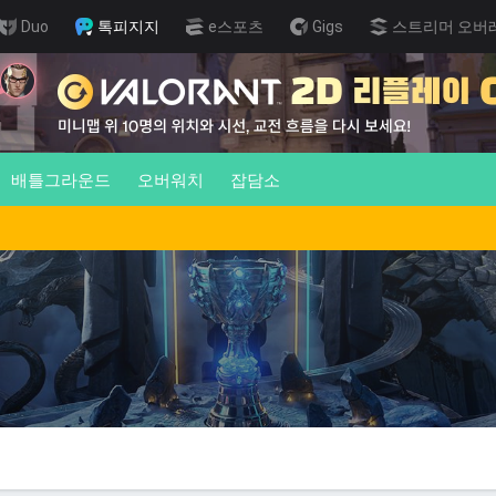
Duo
톡피지지
e스포츠
Gigs
스트리머 오버
배틀그라운드
오버워치
잡담소