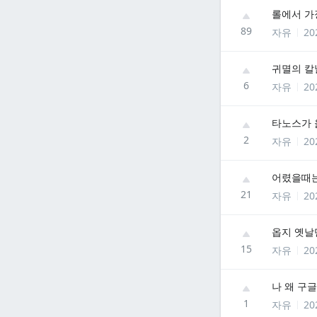
롤에서 가
89
자유
20
귀멸의 칼
6
자유
20
타노스가 
2
자유
20
어렸을때는
21
자유
20
옵지 옛날
15
자유
20
나 왜 구
1
자유
20