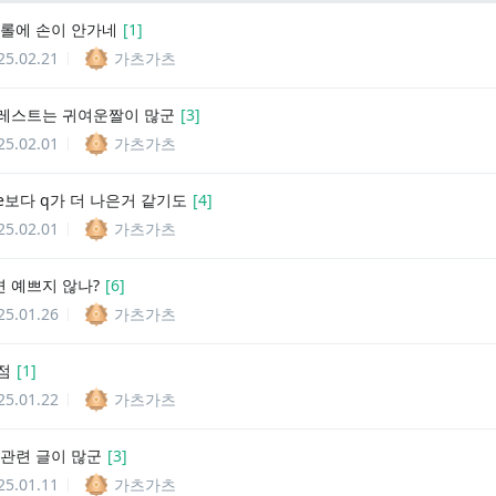
 롤에 손이 안가네
[
1
]
25.02.21
가츠가츠
레스트는 귀여운짤이 많군
[
3
]
25.02.01
가츠가츠
e보다 q가 더 나은거 같기도
[
4
]
25.02.01
가츠가츠
 예쁘지 않나?
[
6
]
25.01.26
가츠가츠
점
[
1
]
25.01.22
가츠가츠
 관련 글이 많군
[
3
]
25.01.11
가츠가츠