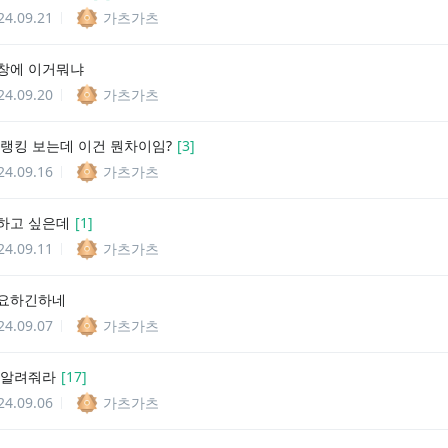
24.09.21
가츠가츠
창에 이거뭐냐
24.09.20
가츠가츠
 랭킹 보는데 이건 뭔차이임?
[
3
]
24.09.16
가츠가츠
하고 싶은데
[
1
]
24.09.11
가츠가츠
중요하긴하네
24.09.07
가츠가츠
 알려줘라
[
17
]
24.09.06
가츠가츠