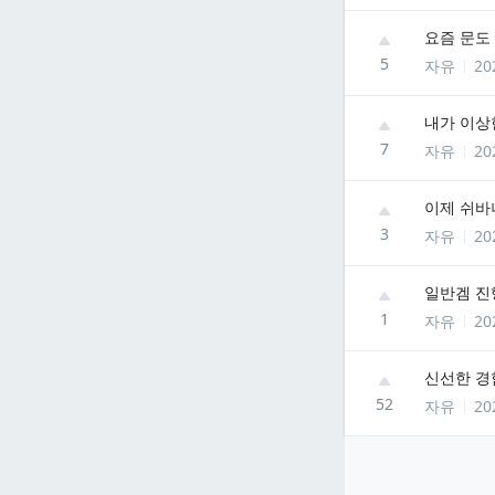
요즘 문도
5
자유
20
내가 이상
7
자유
20
이제 쉬바
3
자유
20
일반겜 진
1
자유
20
신선한 경
52
자유
20