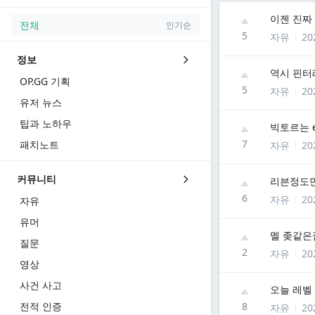
이젠 진짜
전체
인기순
5
자유
20
정보
역시 핀터
OP.GG 기획
5
자유
20
유저 뉴스
팁과 노하우
빅토르는 
7
패치노트
자유
20
커뮤니티
리븐정도면
6
자유
20
자유
유머
멜 좆같은
질문
2
자유
20
영상
사건 사고
오늘 레벨
전적 인증
8
자유
20