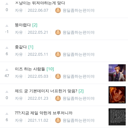
ㅈ냥이는 뒤져야하는게 맞다
0
자유
2022.06.07
원딜좀하는편이야
똥마렵다
[
2
]
-1
자유
2022.05.21
원딜좀하는편이야
좆같다
[
1
]
6
자유
2022.05.11
원딜좀하는편이야
이즈 하는 사람들
[
10
]
47
자유
2022.05.03
원딜좀하는편이야
제드 궁 기본데미지 너프한거 맞음?
[
2
]
0
자유
2022.01.23
원딜좀하는편이야
???:지금 제일 약한게 브루저니까
6
자유
2021.11.02
원딜좀하는편이야