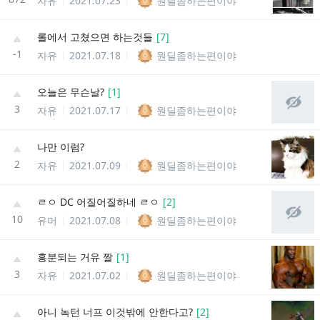
자유
2021.07.23
원딜좀하는편이야
롤에서 고쳤으면 하는것들
[
7
]
-1
자유
2021.07.18
원딜좀하는편이야
오늘은 무슨날?
[
1
]
3
자유
2021.07.17
원딜좀하는편이야
나만 이럼?
2
자유
2021.07.09
원딜좀하는편이야
ㄹㅇ DC 어질어질하네 ㄹㅇ
[
2
]
10
유머
2021.07.08
원딜좀하는편이야
흥분되는 거유 짤
[
1
]
3
자유
2021.07.02
원딜좀하는편이야
아니 녹턴 너프 이것밖에 안한다고?
[
2
]