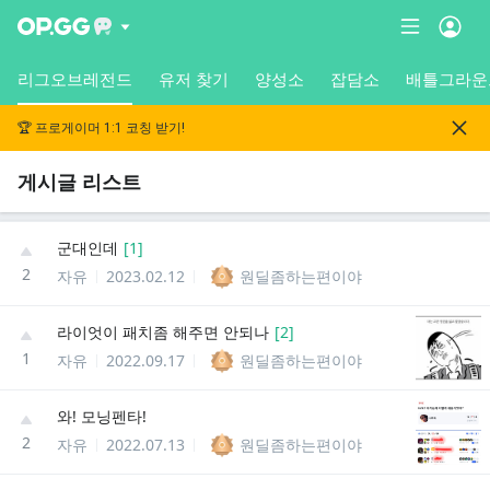
리그오브레전드
유저 찾기
양성소
잡담소
배틀그라운
🏆 프로게이머 1:1 코칭 받기!
게시글 리스트
군대인데
[
1
]
2
자유
2023.02.12
원딜좀하는편이야
라이엇이 패치좀 해주면 안되나
[
2
]
1
자유
2022.09.17
원딜좀하는편이야
와! 모닝펜타!
2
자유
2022.07.13
원딜좀하는편이야