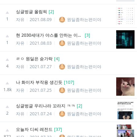
싱글벙글 올림픽
[
2
]
1
자유
2021.08.09
원딜좀하는편이야
현 2030세대가 야스를 안하는 이유 (움짤)
[
3
]
1
자유
2021.08.03
원딜좀하는편이야
ㄹㅇ 원딜은 숟가락
[
4
]
4
자유
2021.07.27
원딜좀하는편이야
나 화이자 부작용 생긴듯
[
107
]
1.8k
자유
2021.07.25
원딜좀하는편이야
싱글벙글 우리나라 꼬라지 ㅋㅋ
[
2
]
2
자유
2021.07.24
원딜좀하는편이야
오늘자 디씨 레전드
[
37
]
872