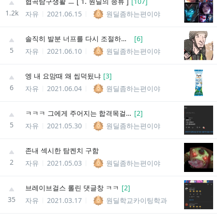
협곡탐구생활 ㅡ [ 1. 원딜의 종류 ]
[
107
]
1.2k
자유
2021.06.15
원딜좀하는편이야
솔직히 발분 너프를 다시 조절하는 절차를 밟아보도록 하자
[
6
]
5
자유
2021.06.10
원딜좀하는편이야
엥 내 요맘때 왜 씹덕됬냐
[
3
]
6
자유
2021.06.04
원딜좀하는편이야
ㅋㅋㅋ 그에게 주어지는 합격목걸이
[
2
]
5
자유
2021.05.30
원딜좀하는편이야
존내 섹시한 탐켄치 구함
2
자유
2021.05.03
원딜좀하는편이야
브레이브걸스 롤린 댓글창 ㅋㅋ
[
2
]
35
자유
2021.03.17
원딜학교카이팅학과