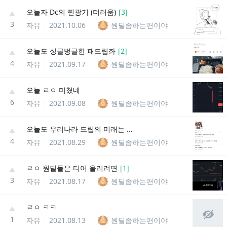
오늘자 Dc의 찐광기 (더러움)
[
3
]
3
자유
2021.10.06
원딜좀하는편이야
오늘도 싱글벙글한 패드립좌
[
2
]
4
자유
2021.09.17
원딜좀하는편이야
오늘 ㄹㅇ 미쳤네
6
자유
2021.09.08
원딜좀하는편이야
오늘도 우리나라 드립의 미래는 밝다
4
자유
2021.08.29
원딜좀하는편이야
ㄹㅇ 원딜들은 티어 올리려면
[
1
]
3
자유
2021.08.17
원딜좀하는편이야
ㄹㅇ ㅋㅋ
1
자유
2021.08.13
원딜좀하는편이야