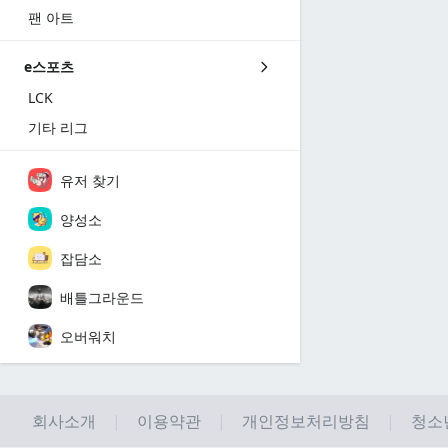
팬 아트
e스포츠
LCK
기타 리그
유저 찾기
양성소
잡담소
배틀그라운드
오버워치
회사소개
이용약관
개인정보처리방침
청소