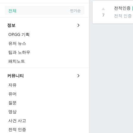
전적인증
전체
인기순
7
전적 인증
정보
OP.GG 기획
유저 뉴스
팁과 노하우
패치노트
커뮤니티
자유
유머
질문
영상
사건 사고
전적 인증