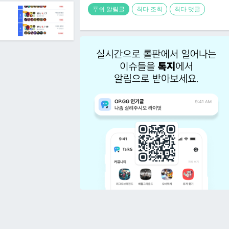
푸쉬 알림글
최다 조회
최다 댓글