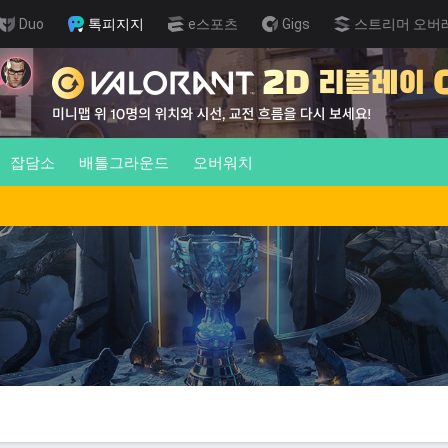
Duo
톡피지지
e스포츠
Gigs
스트리머 오버
잡담소
배틀그라운드
오버워치