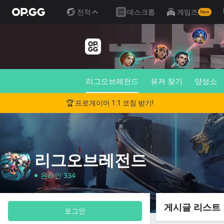
전적
데스크톱
게임즈
New
리그오브레전드
유저 찾기
양성소
🏆 프로게이머 1:1 코칭 받기!
리그오브레전드
온라인 334
게시글 리스트
로그인