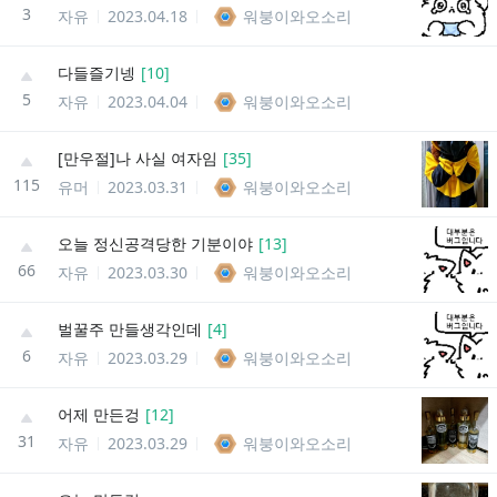
3
자유
2023.04.18
워붕이와오소리
다들즐기넹
[
10
]
5
자유
2023.04.04
워붕이와오소리
[만우절]나 사실 여자임
[
35
]
115
유머
2023.03.31
워붕이와오소리
오늘 정신공격당한 기분이야
[
13
]
66
자유
2023.03.30
워붕이와오소리
벌꿀주 만들생각인데
[
4
]
6
자유
2023.03.29
워붕이와오소리
어제 만든겅
[
12
]
31
자유
2023.03.29
워붕이와오소리