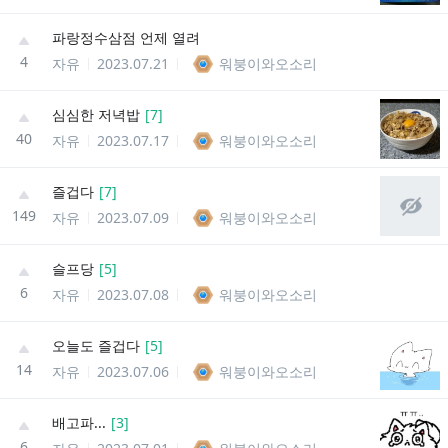
파랑정수삼점 언제 열려
4
자유
2023.07.21
워붕이와오소리
심심한 저녁밥
[
7
]
40
자유
2023.07.17
워붕이와오소리
즐겁다
[
7
]
149
자유
2023.07.09
워붕이와오소리
슬프당
[
5
]
6
자유
2023.07.08
워붕이와오소리
오늘도 즐겁다
[
5
]
14
자유
2023.07.06
워붕이와오소리
배고파...
[
3
]
6