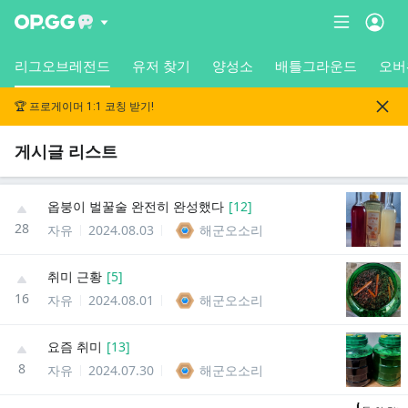
리그오브레전드
유저 찾기
양성소
배틀그라운드
오버
🏆 프로게이머 1:1 코칭 받기!
게시글 리스트
옵붕이 벌꿀술 완전히 완성했다
[
12
]
28
자유
2024.08.03
해군오소리
취미 근황
[
5
]
16
자유
2024.08.01
해군오소리
요즘 취미
[
13
]
8
자유
2024.07.30
해군오소리