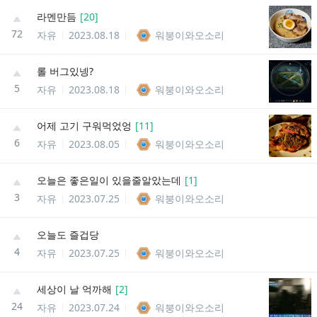
라멘만듬
[
20
]
72
자유
2023.08.18
워붕이와오소리
롤 버그있넹?
5
자유
2023.08.18
워붕이와오소리
어제 고기 구워먹었엉
[
11
]
6
자유
2023.08.05
워붕이와오소리
오늘은 좋은일이 있을줄알았는데
[
1
]
3
자유
2023.07.25
워붕이와오소리
오늘도 즐겁당
4
자유
2023.07.25
워붕이와오소리
세상이 날 억까해
[
2
]
24
자유
2023.07.24
워붕이와오소리