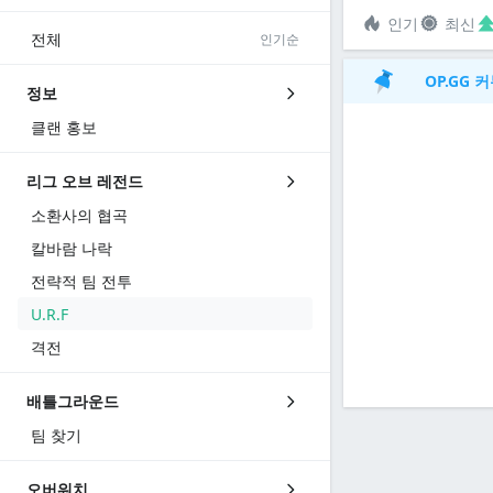
인기
최신
전체
인기순
OP.GG
정보
클랜 홍보
리그 오브 레전드
소환사의 협곡
칼바람 나락
전략적 팀 전투
U.R.F
격전
배틀그라운드
팀 찾기
오버워치