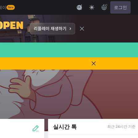
KO
레이
로그인
New
실시간 톡
최근 24시간 기준