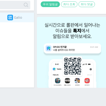
푸쉬 알림글
최다 조회
최다 댓글
Galio