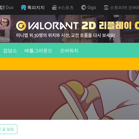
Duo
톡피지지
e스포츠
Gigs
스트리머 오버
잡담소
배틀그라운드
오버워치
 글 알림