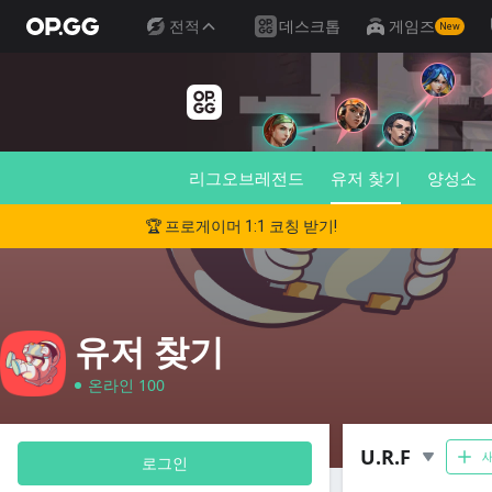
전적
데스크톱
게임즈
New
리그오브레전드
유저 찾기
양성소
🏆 프로게이머 1:1 코칭 받기!
유저 찾기
온라인 100
U.R.F
새
로그인