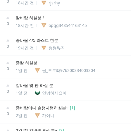
0
18시간 전
rjsrhy
칼바람 하실분 !
0
18시간 전
opgg348544163145
증바람 4/5 라스트 한분
0
19시간 전
쁑쁑쀼직
증칼 하실분
0
1일 전
물_오로라976200334003304
칼바람 몇 판 하실 분
0
1일 전
안녕하세요아
증바람이나 솔랭자랭하실분~
[
1
]
0
2일 전
가여니
자기전 칼바람 하실분~
[
2
]