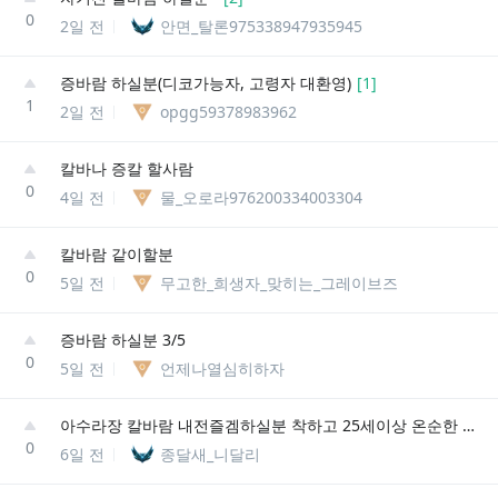
0
2일 전
안면_탈론975338947935945
증바람 하실분(디코가능자, 고령자 대환영)
[
1
]
1
2일 전
opgg59378983962
칼바나 증칼 할사람
0
4일 전
물_오로라976200334003304
칼바람 같이할분
0
5일 전
무고한_희생자_맞히는_그레이브즈
증바람 하실분 3/5
0
5일 전
언제나열심히하자
아수라장 칼바람 내전즐겜하실분 착하고 25세이상 온순한 성격만 욕x 험한말x 과도한 오더x 디코가능자!
0
6일 전
종달새_니달리