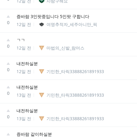
12일 전
사람구해요
증바람 3인팟중입니다 5인팟 구합니다
0
12일 전
여명추적자_세주아니만_픽
ㄱㄱ
0
12일 전
마법의_신발_람머스
내전하실분
0
12일 전
기민한_타릭33888261891933
내전하실분
0
13일 전
기민한_타릭33888261891933
내전하실분
0
13일 전
기민한_타릭33888261891933
증바람 같이하실분