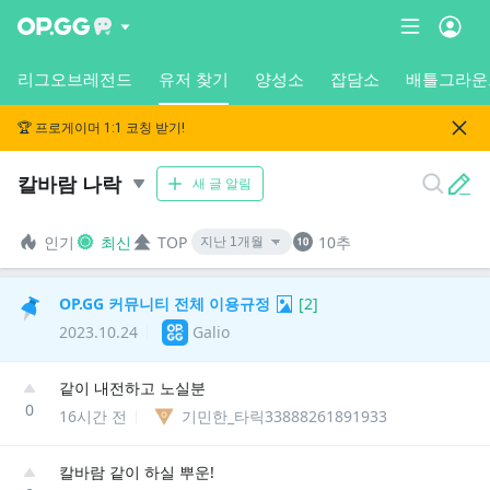
리그오브레전드
유저 찾기
양성소
잡담소
배틀그라운
🏆 프로게이머 1:1 코칭 받기!
칼바람 나락
새 글 알림
인기
최신
TOP
10추
OP.GG 커뮤니티 전체 이용규정
[
2
]
2023.10.24
Galio
같이 내전하고 노실분
0
16시간 전
기민한_타릭33888261891933
칼바람 같이 하실 뿌운!