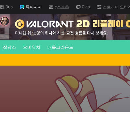
Duo
톡피지지
e스포츠
Gigs
스트리머 오버
잡담소
오버워치
배틀그라운드