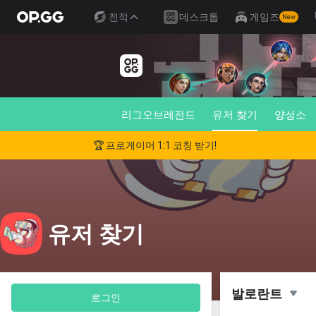
전적
데스크톱
게임즈
New
리그오브레전드
유저 찾기
양성소
🏆 프로게이머 1:1 코칭 받기!
유저 찾기
발로란트
로그인