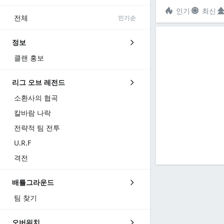
인기
최신
전체
인기순
정보
클랜 홍보
리그 오브 레전드
소환사의 협곡
칼바람 나락
전략적 팀 전투
U.R.F
격전
배틀그라운드
팀 찾기
오버워치