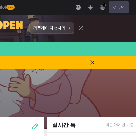
KO
레이
로그인
New
실시간 톡
최근 24시간 기준