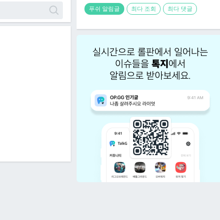
푸쉬 알림글
최다 조회
최다 댓글